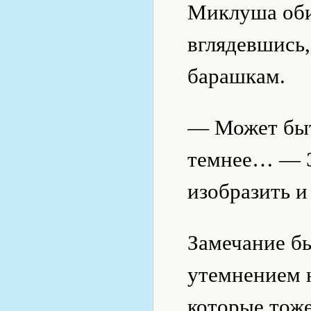
Миклуша оби
вглядевшись,
барашкам.
— Может быть
темнее… — Э
изобразить и
Замечание б
утемнением н
которые тоже