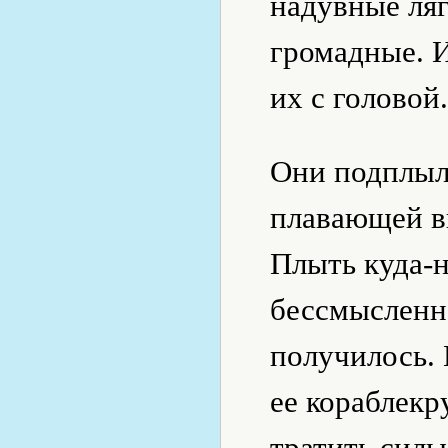
надувные ля
громадные. И
их с головой.
Они подплыли
плавающей вв
Плыть куда-н
бессмысленно
получилось.
ее кораблекр
тратить силы