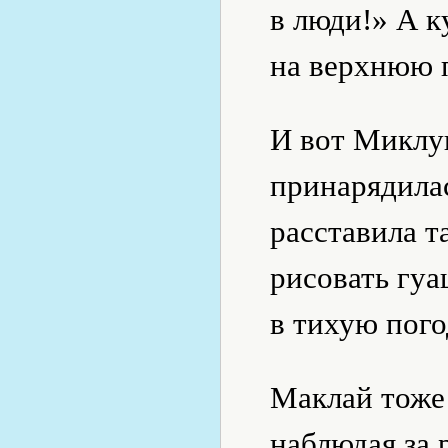
в люди!» А к
на верхнюю п
И вот Миклу
принарядилас
расставила т
рисовать гу
в тихую пого
Маклай тоже 
наблюдая за 