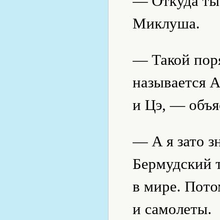
— Откуда ты
Миклуша.
— Такой поря
называется А
и Цэ, — объ
— А я зато 
Бермудский 
в мире. Пото
и самолеты.