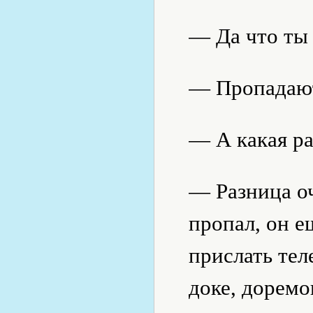
— Да что ты
— Пропадают.
— А какая р
— Разница оч
пропал, он е
прислать тел
доке, доремо