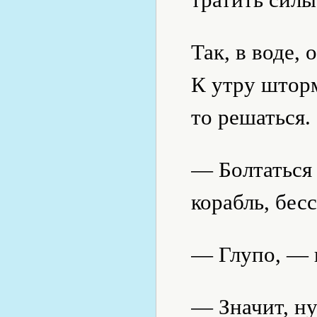
Так, в воде, 
К утру шторм
то решаться.
— Болтаться 
корабль, бе
— Глупо, — 
— Значит, ну