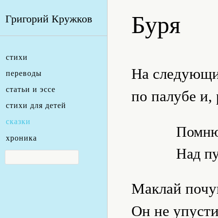
Буря
Григорий Кружков
стихи
На следующи
переводы
статьи и эссе
по палубе и,
стихи для детей
сказки
Помню
хроника
Над п
Маклай почув
Он не упуст