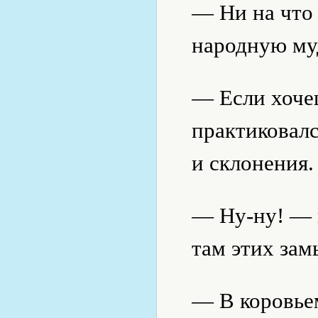
— Ни на что 
народную муд
— Если хочеш
практиковалс
и склонения.
— Ну-ну! — 
там этих за
— В коровьем