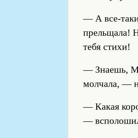
— А все-таки
прельщала! Н
тебя стихи!
— Знаешь, Ма
молчала, — 
— Какая кор
— всполошил