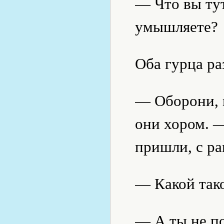
— Что вы тут
умышляете?
Оба гурца ра
— Оборони, 
они хором. 
пришли, с р
— Какой тако
— А ты не п