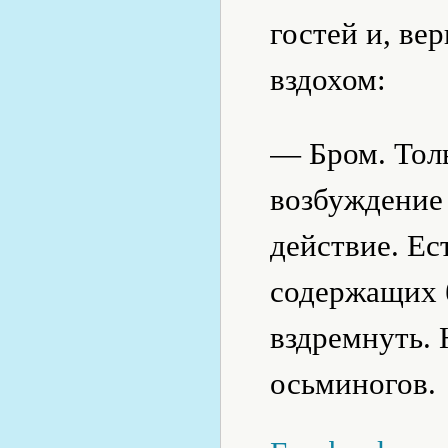
гостей и, ве
вздохом:
— Бром. Тол
возбуждение
действие. Ес
содержащих 
вздремнуть. 
осьминогов.