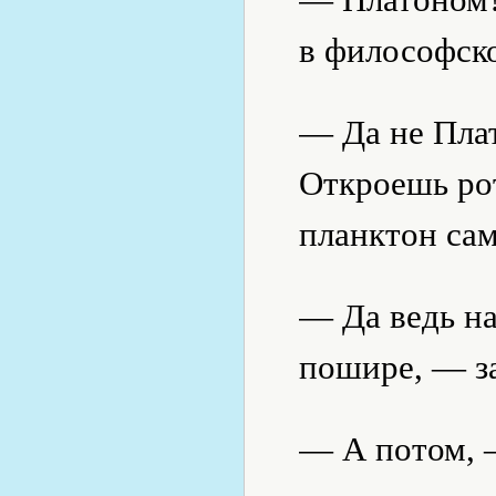
в философск
— Да не Плат
Откроешь ро
планктон сам
— Да ведь на
пошире, — з
— А потом, 