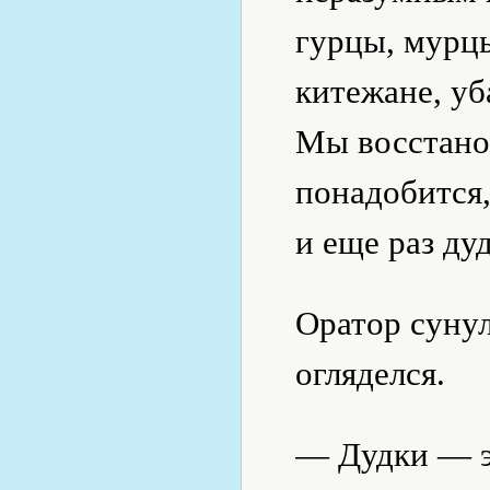
гурцы, мурц
китежане, у
Мы восстано
понадобится,
и еще раз ду
Оратор суну
огляделся.
— Дудки — э