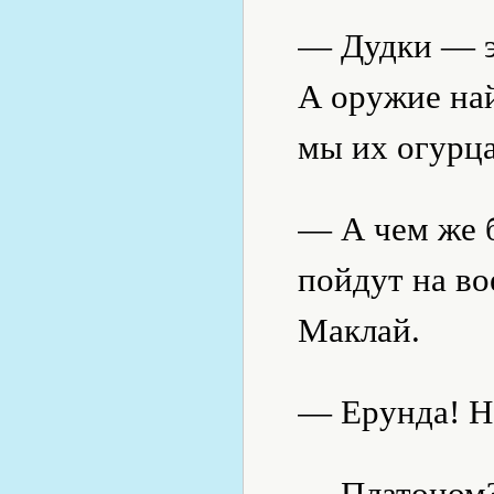
— Дудки — эт
А оружие най
мы их огурц
— А чем же б
пойдут на в
Маклай.
— Ерунда! На
— Платоном?