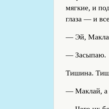
мягкие, и по
глаза — и все
— Эй, Макла
— Засыпаю.
Тишина. Тиш
— Маклай, а
— Чего их б