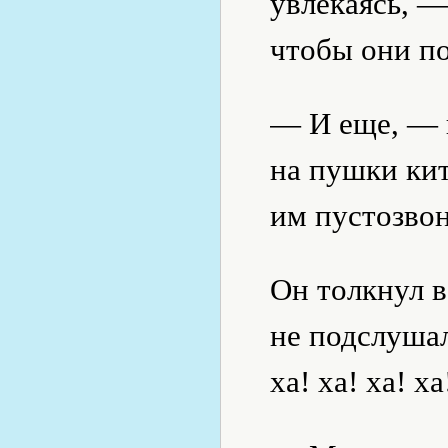
увлекаясь, 
чтобы они п
— И еще, — 
на пушки ки
им пустозвон
Он толкнул в
не подслушал
ха! ха! ха! 