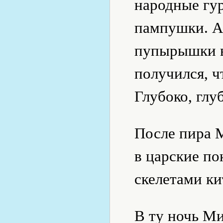
народные гу
пампушки. А
пупырышки в
получился, ч
Глубоко, глу
После пира 
в царские п
скелетами ки
В ту ночь М