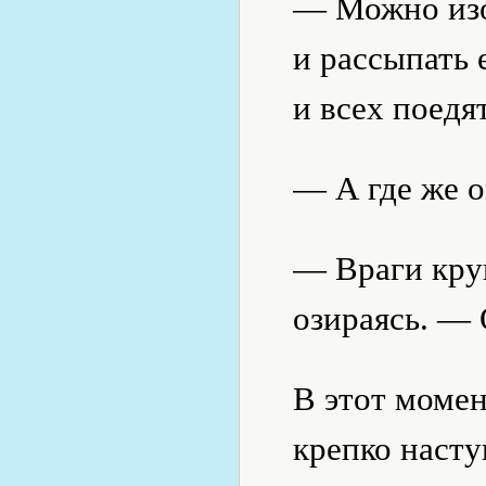
— Можно изо
и рассыпать 
и всех поедя
— А где же 
— Враги круг
озираясь. —
В этот моме
крепко насту