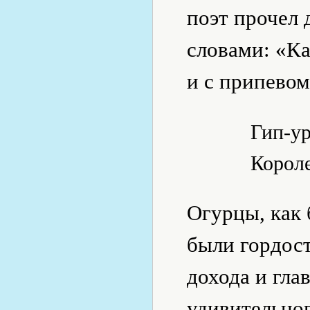
поэт прочел 
словами: «Ка
и с припевом
Гип-у
Короле
Огурцы, как
были гордос
дохода и гла
удивительног