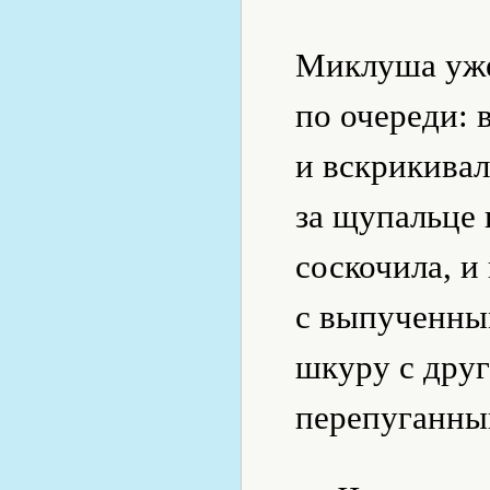
Миклуша уже
по очереди: 
и вскрикивал
за щупальце 
соскочила, и
с выпученным
шкуру с друг
перепуганны