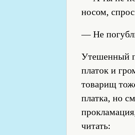
носом, спрос
— Не погублю
Утешенный г
платок и гро
товарищ тож
платка, но с
прокламация,
читать: