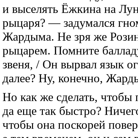
и выселять Ёжкина на Лун
рыцаря? — задумался гном
Жардыма. Не зря же Розин
рыцарем. Помните балла
звеня, / Он вырвал язык ог
далее? Ну, конечно, Жард
Но как же сделать, чтоб
да еще так быстро? Ничег
чтобы она поскорей повер