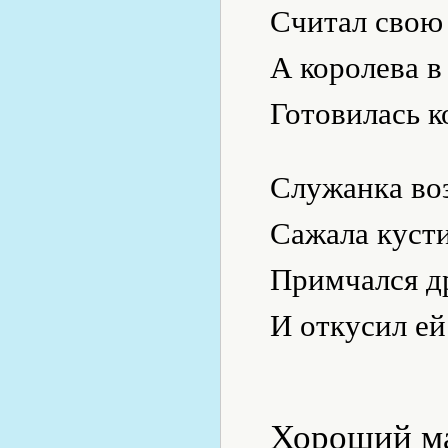
Считал свою 
А королева в
Готовилась к
Служанка воз
Сажала кусти
Примчался др
И откусил ей
Хороший м