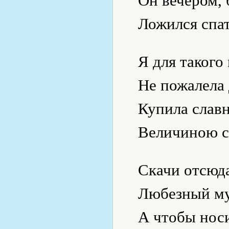
Он вечером,
Ложился спа
Я для такого
Не пожалела 
Купила славн
Величиною с
Скачи отсюда
Любезный му
А чтобы носи