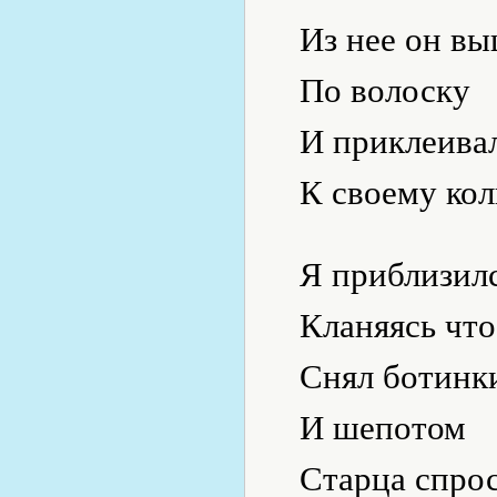
Из нее он в
По волоску
И приклеива
К своему кол
Я приблизилс
Кланяясь что
Снял ботинк
И шепотом
Старца спро