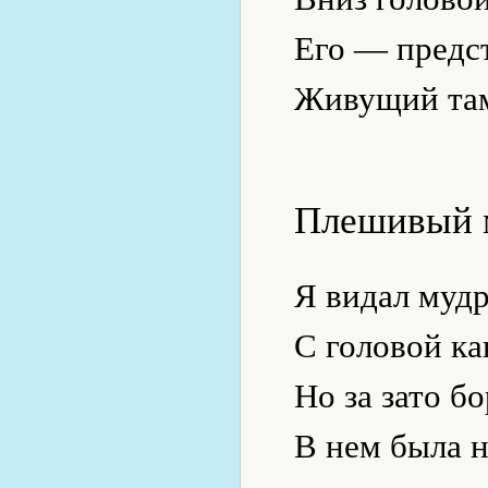
Его — предст
Живущий там
Плешивый 
Я видал муд
С головой ка
Но за зато б
В нем была н