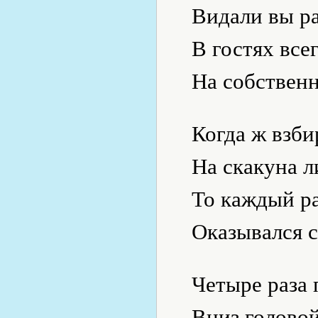
Видали вы р
В гостях все
На собствен
Когда ж взби
На скакуна л
То каждый ра
Оказывался с
Четыре раза 
Вниз головой