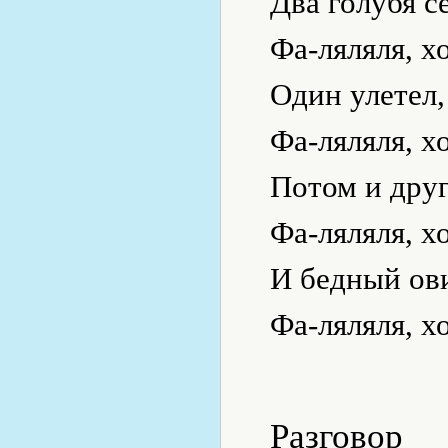
Два голубя с
Фа-ляляля, х
Один улетел,
Фа-ляляля, х
Потом и друг
Фа-ляляля, х
И бедный ови
Фа-ляляля, х
Разговор