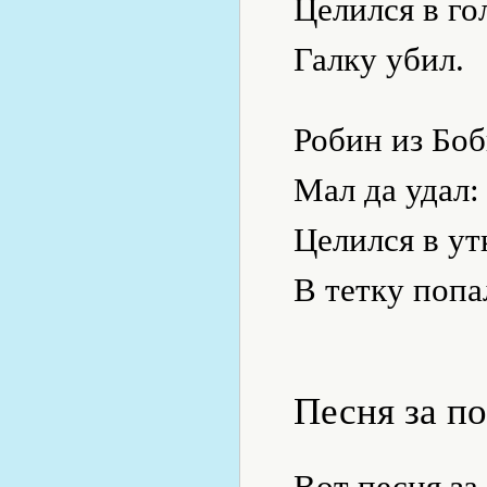
Целился в г
Галку убил.
Робин из Бо
Мал да удал:
Целился в у
В тетку попа
Песня за п
Вот песня за