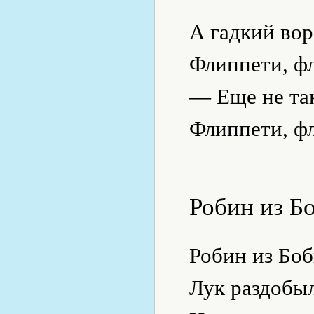
А гадкий вор
Флиппети, фл
— Еще не та
Флиппети, фл
Робин из Б
Робин из Бо
Лук раздобыл