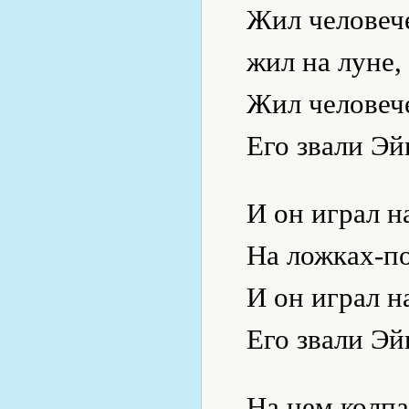
Жил человече
жил на луне,
Жил человече
Его звали Эй
И он играл н
На ложках-п
И он играл н
Его звали Эй
На нем колпа