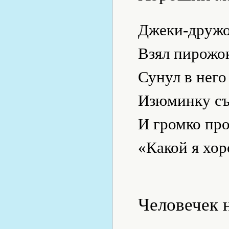
Джеки-друж
Взял пирожо
Сунул в него
Изюминку съ
И громко про
«Какой я хо
Человечек 