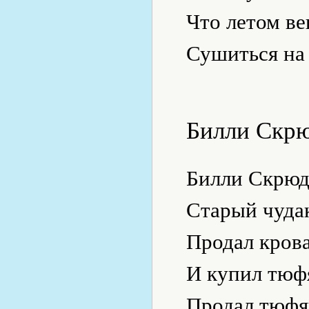
Что летом ве
Сушиться на
Билли Скр
Билли Скрюд
Старый чуда
Продал кров
И купил тюф
Продал тюфя