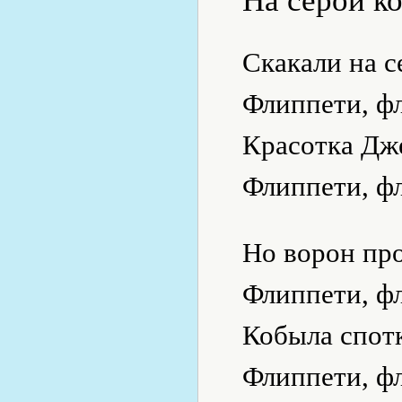
На серой к
Скакали на с
Флиппети, ф
Красотка Дж
Флиппети, фл
Но ворон про
Флиппети, ф
Кобыла спотк
Флиппети, фл