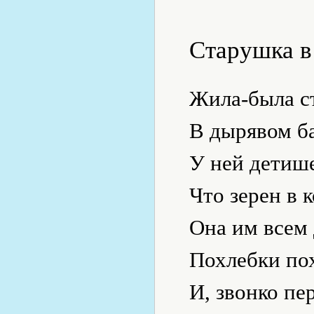
Старушка в
Жила-была с
В дырявом б
У ней детиш
Что зерен в к
Она им всем 
Похлебки по
И, звонко пе