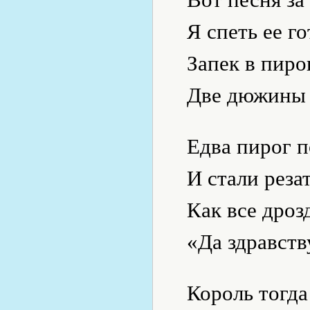
Я спеть ее го
Запек в пир
Две дюжины 
Едва пирог 
И стали резат
Как все дроз
«Да здравств
Король тогда