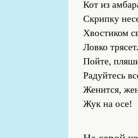
Кот из амбар
Скрипку несе
Хвостиком с
Ловко трясет
Пойте, пляши
Радуйтесь в
Женится, же
Жук на осе!