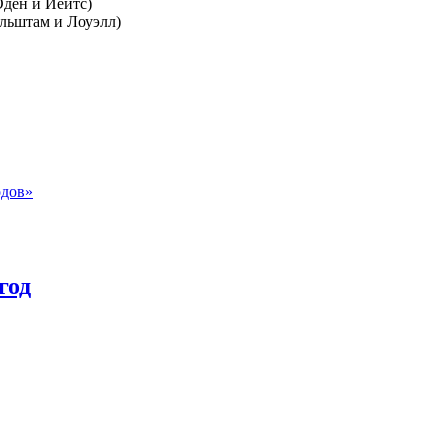
Оден и Йейтс)
льштам и Лоуэлл)
одов»
год