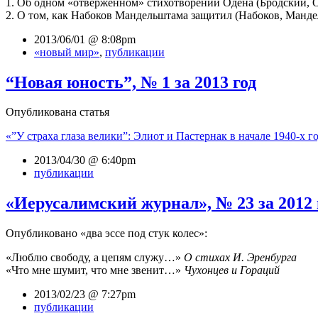
1. Об одном «отверженном» стихотворении Одена (Бродский, 
2. О том, как Набоков Мандельштама защитил (Набоков, Манде
2013/06/01 @ 8:08pm
«новый мир»
,
публикации
“Новая юность”, № 1 за 2013 год
Опубликована статья
«”У страха глаза велики”: Элиот и Пастернак в начале 1940-х г
2013/04/30 @ 6:40pm
публикации
«Иерусалимский журнал», № 23 за 2012 
Опубликовано «два эссе под стук колес»:
«Люблю свободу, а цепям служу…»
О стихах И. Эренбурга
«Что мне шумит, что мне звенит…»
Чухонцев и Гораций
2013/02/23 @ 7:27pm
публикации