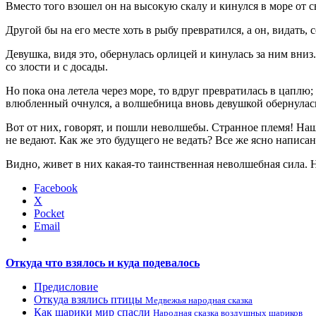
Вместо того взошел он на высокую скалу и кинулся в море от 
Другой бы на его месте хоть в рыбу превратился, а он, видать
Девушка, видя это, обернулась орлицей и кинулась за ним вниз
со злости и с досады.
Но пока она летела через море, то вдруг превратилась в цаплю;
влюбленный очнулся, а волшебница вновь девушкой обернулас
Вот от них, говорят, и пошли неволшебы. Странное племя! Наши
не ведают. Как же это будущего не ведать? Все же ясно написан
Видно, живет в них какая-то таинственная неволшебная сила. Н
Facebook
X
Pocket
Email
Откуда что взялось и куда подевалось
Предисловие
Откуда взялись птицы
Медвежья народная сказка
Как шарики мир спасли
Народная сказка воздушных шариков