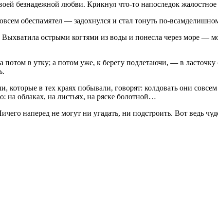
своей безнадежной любви. Крикнул что-то напоследок жалостное
, совсем обеспамятел — задохнулся и стал тонуть по-всамделишном
. Выхватила острыми когтями из воды и понесла через море — мо
 а потом в утку; а потом уже, к берегу подлетаючи, — в ласточку
ь.
, которые в тех краях побывали, говорят: колдовать они совсем
о: на облаках, на листьях, на ряске болотной…
ичего наперед не могут ни угадать, ни подстроить. Вот ведь чуд