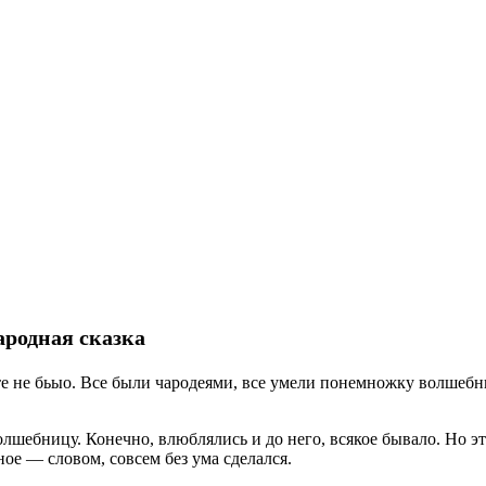
ародная сказка
е не бьыо. Все были чародеями, все умели понемножку волшебни
ебницу. Конечно, влюблялись и до него, всякое бывало. Но это
ное — словом, совсем без ума сделался.