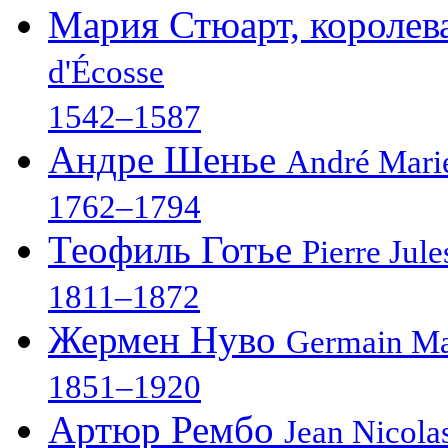
Мария Стюарт, короле
d'Écosse
1542–1587
Андре Шенье
André Mari
1762–1794
Теофиль Готье
Pierre Jul
1811–1872
Жермен Нуво
Germain Ma
1851–1920
Артюр Рембо
Jean Nicola