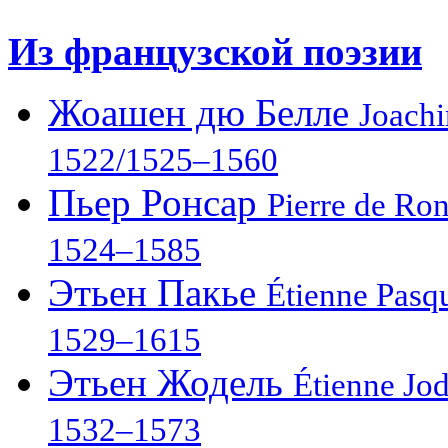
Из французской поэзии
Жоашен дю Белле
Joach
1522/1525–1560
Пьер Ронсар
Pierre de Ro
1524–1585
Этьен Пакье
Étienne Pasq
1529–1615
Этьен Жодель
Étienne Jod
1532–1573