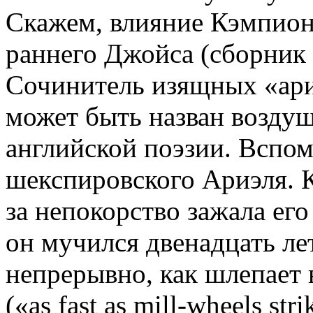
Скажем, влияние Кэмпиона
раннего Джойса (сборник
Сочинитель изящных «ар
может быть назван возду
английской поэзии. Вспом
шекспировского Ариэля. 
за непокорство зажала его
он мучился двенадцать лет
непрерывно, как шлепает 
(«as fast as mill-wheels stri