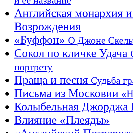
и ее название
Английская монархия и 
Возрождения
«Буффон»
О Джоне Скель
Сокол по кличке Удача
портрету
Праща и песня
Судьба г
Письма из Московии
«Н
Колыбельная Джорджа 
Влияние «Плеяды»