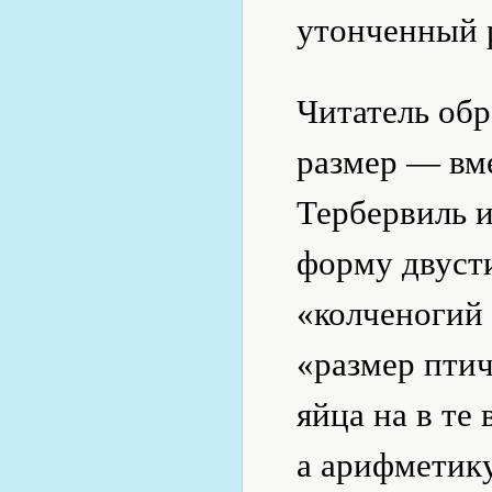
утонченный 
Читатель об
размер — вм
Тербервиль 
форму двусти
«колченогий 
«размер пт
яйца на в те
а арифметику