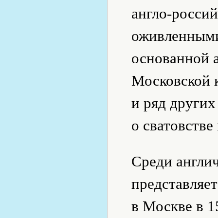
англо-росси
оживленными
основанной 
Московской 
и ряд други
о сватовстве
Среди англич
представляе
в Москве в 1