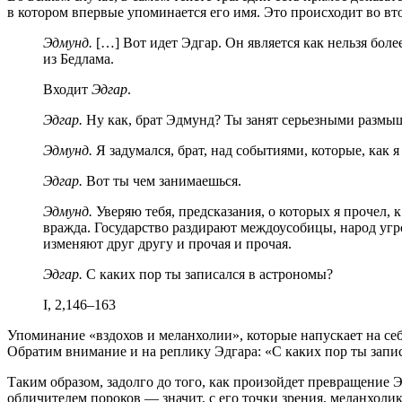
в котором впервые упоминается его имя. Это происходит во вто
Эдмунд.
[…] Вот идет Эдгар. Он является как нельзя бол
из Бедлама.
Входит
Эдгар
.
Эдгар.
Ну как, брат Эдмунд? Ты занят серьезными разм
Эдмунд.
Я задумался, брат, над событиями, которые, как 
Эдгар.
Вот ты чем занимаешься.
Эдмунд.
Уверяю тебя, предсказания, о которых я прочел,
вражда. Государство раздирают междоусобицы, народ угро
изменяют друг другу и прочая и прочая.
Эдгар.
С каких пор ты записался в астрономы?
I, 2,146–163
Упоминание «вздохов и меланхолии», которые напускает на се
Обратим внимание и на реплику Эдгара: «С каких пор ты запи
Таким образом, задолго до того, как произойдет превращение Э
обличителем пороков — значит, с его точки зрения, меланхол