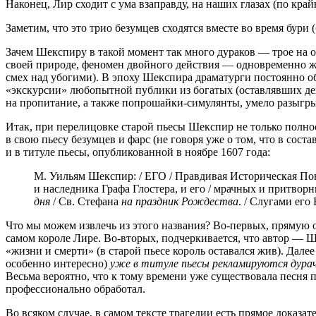
Наконец, Лир сходит с ума взаправду, на наших глазах (по край
Заметим, что это трио безумцев сходятся вместе во время бури (
Зачем Шекспиру в такой момент так много дураков — трое на о
своей природе, феномен двойного действия — одновременно ж
смех над убогими). В эпоху Шекспира драматурги постоянно о
«экскурсии» любопытной публики из богатых (оставлявших ден
на пропитание, а также попрошайки-симулянты, умело разыгр
Итак, при перелицовке старой пьесы Шекспир не только полнос
в свою пьесу безумцев и фарс (не говоря уже о том, что в со
и в титуле пьесы, опубликованной в ноябре 1607 года:
М. Уильям Шекспир: / ЕГО / Правдивая Историческая Пове
и наследника Графа Глостера, и его / мрачных и притворн
дня
/ Св. Стефана
на праздник Рождества
. / Слугами его
Что мы можем извлечь из этого названия? Во-первых, прямую 
самом короле Лире. Во-вторых, подчеркивается, что автор — Ше
«жизни и смерти» (в старой пьесе король оставался жив). Дале
особенно интересно)
уже в титуле пьесы рекламируются дурач
Весьма вероятно, что к тому времени уже существовала песня
профессионально обработал.
Во всяком случае, в самом тексте трагедии есть прямое доказа