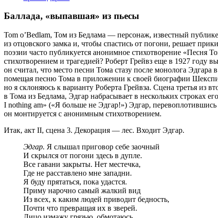
Баллада, «выпавшая» из пьесы
Tom o’Bedlam, Том из Бедлама — персонаж, известный публик
из отцовского замка и, чтобы спастись от погони, решает прик
поэзии часто публикуется анонимное стихотворение «Песня То
стихотворением и трагедией? Роберт Грейвз еще в 1927 году вы
он считал, что место песни Тома стазу после монолога Эдгара в
помещая песню Тома в приложении к своей биографии Шекспира
но я склоняюсь к варианту Роберта Грейвза. Сцена третья из в
в Тома из Бедлама, Эдгар набрасывает в нескольких строках ег
I nothing am» («Я больше не Эдгар!») Эдгар, перевоплотивши
он монтируется с анонимным стихотворением.
Итак, акт II, сцена 3. Декорация — лес. Входит Эдгар.
Эдгар.
Я слышал приговор себе заочный
И скрылся от погони здесь в дупле.
Все гавани закрыты. Нет местечка,
Где не расставлено мне западни.
Я буду прятаться, пока удастся.
Приму нарочно самый жалкий вид
Из всех, к каким людей приводит бедность,
Почти что превращая их в зверей.
Лицо измажу грязью, обмотаюсь