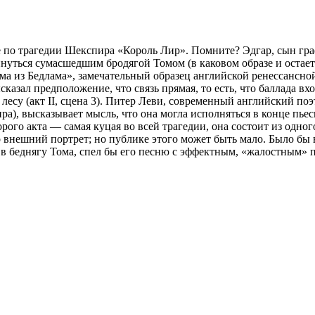
е по трагедии Шекспира «Король Лир». Помните? Эдгар, сын гр
инуться сумаcшедшим бродягой Томом (в каковом образе и остаетс
ма из Бедлама», замечательный образец английской ренессансно
сказал предположение, что связь прямая, то есть, что баллада 
 лесу (акт II, сцена 3). Питер Леви, современный английский поэ
), высказывает мысль, что она могла исполняться в конце пьес
торого акта — самая куцая во всей трагедии, она состоит из одн
о внешний портрет; но публике этого может быть мало. Было бы 
сь в беднягу Тома, спел бы его песню с эффектным, «жалостным