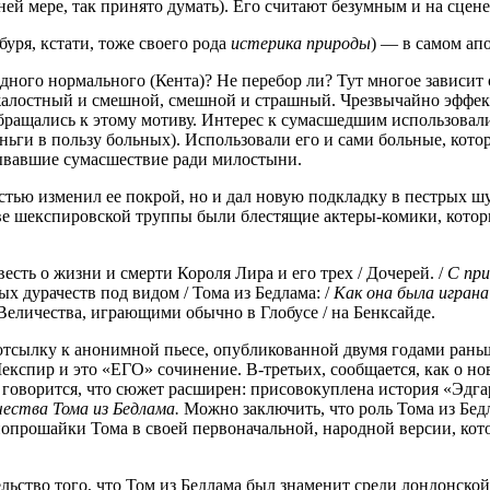
ней мере, так принято думать). Его считают безумным и на сцене,
буря, кстати, тоже своего рода
истерика природы
) — в самом апо
дного нормального (Кента)? Не перебор ли? Тут многое зависит 
алостный и смешной, смешной и страшный. Чрезвычайно эффектн
бращались к этому мотиву. Интерес к сумасшедшим использовал
ьги в пользу больных). Использовали его и сами больные, кото
ывавшие сумасшествие ради милостыни.
тью изменил ее покрой, но и дал новую подкладку в пестрых шу
ставе шекспировской труппы были блестящие актеры-комики, кото
сть о жизни и смерти Короля Лира и его трех / Дочерей. /
С при
ых дурачеств под видом / Тома из Бедлама: /
Как она была играна
 Величества, играющими обычно в Глобусе / на Бенксайде.
отсылку к анонимной пьесе, опубликованной двумя годами раньш
кспир и это «ЕГО» сочинение. В-третьих, сообщается, как о нов
е говорится, что сюжет расширен: присовокуплена история «Эдгар
ества Тома из Бедлама.
Можно заключить, что роль Тома из Бед
 попрошайки Тома в своей первоначальной, народной версии, к
тельство того, что Том из Бедлама был знаменит среди лондонск