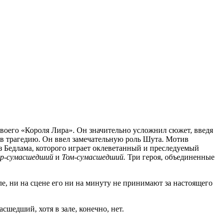
своего «Короля Лира». Он значительно усложнил сюжет, введя
 в трагедию. Он ввел замечательную роль Шута. Мотив
 Бедлама, которого играет оклеветанный и преследуемый
р-сумаcшедший
и
Том-сумаcшедший.
Три героя, объединенные
але, ни на сцене его ни на минуту не принимают за настоящего
сшедший, хотя в зале, конечно, нет.