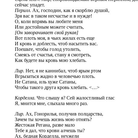
сейчас упадет.
Перилл.
Ах, господин, как я скорблю душой,
Зря вас в таком несчастье и в нужде!
О, коли впрямь вы любите меня
Или достойным можете считать,
[Он заворачивает свой рукав]
Вот плоть моя, в чьих жилах есть еще
И кровь и доблесть, чтоб насытить вас.
Поешьте, чтобы голод утолить,
Смеясь от счастья, стану я смотреть,
Как будете вы кровь мою хлебать.
Лир.
Нет, я не каннибал, чтоб ярым ртом
Вгрызаться жадно в человечью плоть.
Не Сатана, иль хуже Сатаны,
Чтобы такого друга кровь хлебать. <…>
Корделла.
Что слышу я? Сей жалостливый глас
Я, мнится мне, слыхала много раз.
Лир.
Ах, Гонорилья, получив полцарства,
Зачем ты хочешь жизнь мою отнять?
Жестокая Регана, разве мало
Тебе я дал, что крови алчешь ты?
Ах, бедная Корделла, неужели