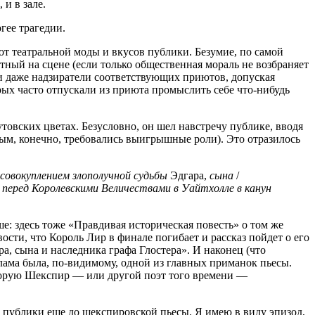
 и в зале.
гее трагедии.
от театральной моды и вкусов публики. Безумие, по самой
ый на сцене (если только общественная мораль не возбраняет
и даже надзиратели соответствующих приютов, допуская
рых часто отпускали из приюта промыслить себе что-нибудь
товских цветах. Безусловно, он шел навстречу публике, вводя
рым, конечно, требовались выигрышные роли). Это отразилось
совокуплением злополучной судьбы
Эдгара,
сына
/
 перед Королевскими Величествами в Уайтхолле в канун
е: здесь тоже «Правдивая историческая повесть» о том же
ости, что Король Лир в финале погибает и рассказ пойдет о его
а, сына и наследника графа Глостера». И наконец (что
лама была, по-видимому, одной из главных приманок пьесы.
оторую Шекспир — или другой поэт того времени —
ой публики еще до шекспировской пьесы. Я имею в виду эпизод,