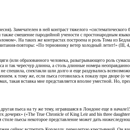
песня). Замечателен в ней контраст тяжелого «систематического 
им также смешение пародийной учености с простонародным языко
оломом». На таких же контрастах построена и роль Тома из Бед
итания-повторы: «По терновнику ветер холодный летит!» (III, 4
дяги (или образованного человека, разыгрывающего роль сумасш
еса и так чересчур длинна, а столь длинные номера неоправданно
да не спешила, спектакли шли долго и еще раздувались всево
нием. к тому же, если пьеса готовилась к показу при дворе (о 
х, такая вставка мне представляется вполне уместной. Но, преж
ругая пьеса на ту же тему, игравшаяся в Лондоне еще в начале1
 дочерях» («The True Chronicle of King Leir and his three daugh
ком стиле пьесы некоторое представление может дать нижеследую
н сейчас встретить Корделлу, переодетую крестьянкой. Он входи