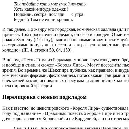
Так подайте хоть мне сухой ломоть,
Хоть какой-нибудь одежки!
Подойди, сестра, погляди — с утра
Бедный Том не ел ни крошки.
И так далее. По жанру это городская, комическая баллада (или 
припева: Том просит еды и одежки, он озяб и голоден. Отмет
рожки Кузнецу (Гефесту), рядом со шлюхами и «хуторским дуб
со строчками популярных песен, и, как рефрен, жалостные прич
холодно» (III, 4, строки 58, 84, 150).
В целом, «Песня Тома из Бедлама», монолог сумасшедшего бро
и вообще в стиль и сюжет «Короля Лира». Могут возразить: пь
зрения. Во времена же Шекспира публика, как правило, нику
комическими фарсами, фехтованием, потасовками, танцами и пе
спектаклей-масок, основанных на музыке и живописных костюма
шекспировской трагедии.
Перелицовка с новым подкладом
Как известно, до шекспировского «Короля Лира» существовала д
году под названием «Правдивая повесть о короле Лире и его трех
дочь короля зовется Корделлой, а не Корделией, а о поэтичес
Сцена XXIV.
Лир, сопровождаемый верным Периллом, долже