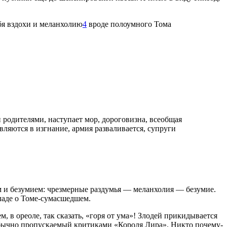
ебя вздохи и меланхолию
4
вроде полоумного Тома
 родителями, наступает мор, дороговизна, всеобщая
вляются в изгнание, армия разваливается, супруги
м и безумием: чрезмерные раздумья — меланхолия — безумие.
ладе о Томе-сумасшедшем.
, в ореоле, так сказать, «горя от ума»! Злодей прикидывается
 обычно пропускаемый критиками «Короля Лира». Никто почему-