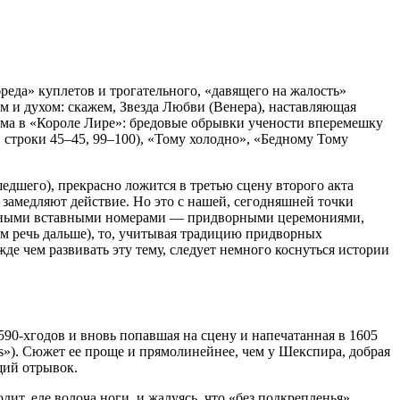
бреда» куплетов и трогательного, «давящего на жалость»
м и духом: скажем, Звезда Любви (Венера), наставляющая
лама в «Короле Лире»: бредовые обрывки учености вперемешку
, строки 45–45, 99–100), «Тому холодно», «Бедному Тому
едшего), прекрасно ложится в третью сцену второго акта
 замедляют действие. Но это с нашей, сегодняшней точки
зможными вставными номерами — придворными церемониями,
чем речь дальше), то, учитывая традицию придворных
де чем развивать эту тему, следует немного коснуться истории
590-хгодов и вновь попавшая на сцену и напечатанная в 1605
ters»). Сюжет ее проще и прямолинейнее, чем у Шекспира, добрая
щий отрывок.
т, еле волоча ноги, и жалуясь, что «без подкрепленья»