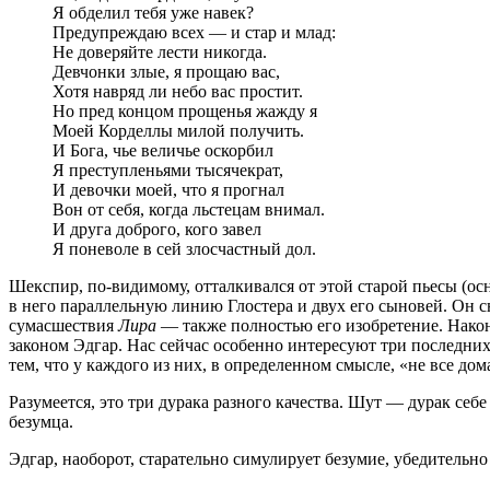
Я обделил тебя уже навек?
Предупреждаю всех — и стар и млад:
Не доверяйте лести никогда.
Девчонки злые, я прощаю вас,
Хотя навряд ли небо вас простит.
Но пред концом прощенья жажду я
Моей Корделлы милой получить.
И Бога, чье величье оскорбил
Я преступленьями тысячекрат,
И девочки моей, что я прогнал
Вон от себя, когда льстецам внимал.
И друга доброго, кого завел
Я поневоле в сей злосчастный дол.
Шекспир, по-видимому, отталкивался от этой старой пьесы (ос
в него параллельную линию Глостера и двух его сыновей. Он с
сумаcшествия
Лира
— также полностью его изобретение. Нако
законом Эдгар. Нас сейчас особенно интересуют три последних
тем, что у каждого из них, в определенном смысле, «не все дом
Разумеется, это три дурака разного качества. Шут — дурак себ
безумца.
Эдгар, наоборот, старательно симулирует безумие, убедительно 