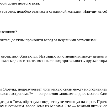
рой сцене первого акта.
ее вовремя, подобно развязке в старинной комедии. Напущу на с
ышлениями?
я читал, должны произойти вслед за недавними затмениями.
 к несчастью, сбываются. Извращаются отношения между детьми и
жает королю и знати, возникает подозрительность, друзья отпра
бя Эдмунд, подразумевает логическую связь между многознание
сался в астрономы?» — астрономия занимает видное место в бал
дгара в Тома, образ сумасшедшего уже мелькнул на сцене. Причем
иком и безумцем, вроде Тома из Бедлама. Это — важный штрих,