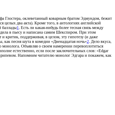
афа Глостера, оклеветанный коварным братом Эдмундом, бежит
я целых два акта). Кроме того, в антологиях английской
й баллады
1
.
Есть ли какая-нибудь более тесная связь между
входила в пьесу и написана самим Шекспиром. При этом
т и критик, поддерживая, в целом, эту гипотезу (и даже
ы, как песня шута в комедии «Двенадцатая ночь»
2
. Дело вкуса,
ого монолога. Объявляя о своем намерении перевоплотиться
вполне естественно, если после заключительных слов: «Edgar
» припевом. Напомним читателю монолог Эдгара и покажем, как