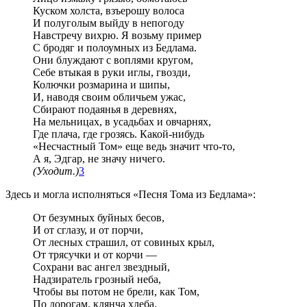
Куском холста, взъерошу волоса
И полуголым выйду в непогоду
Навстречу вихрю. Я возьму пример
С бродяг и полоумных из Бедлама.
Они блуждают с воплями кругом,
Себе втыкая в руки иглы, гвозди,
Колючки розмарина и шипы,
И, наводя своим обличьем ужас,
Сбирают подаянья в деревнях,
На мельницах, в усадьбах и овчарнях,
Где плача, где грозясь. Какой-нибудь
«Несчастный Том» еще ведь значит что-то,
А я, Эдгар, не значу ничего.
(Уходит.)
3
Здесь и могла исполняться «Песня Тома из Бедлама»:
От безумных буйных бесов,
И от сглазу, и от порчи,
От лесных страшил, от совиных крыл,
От трясучки и от корчи —
Сохрани вас ангел звездный,
Надзиратель грозный неба,
Чтобы вы потом не брели, как Том,
По дорогам, клянча хлеба.