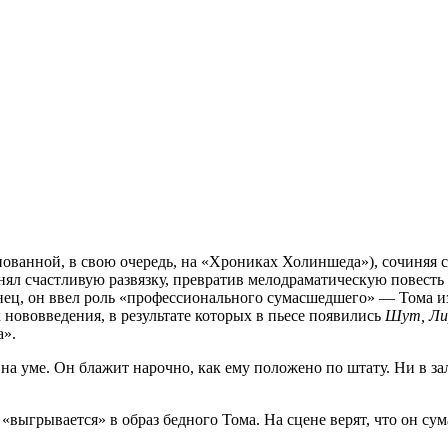
нованной, в свою очередь, на «Хрониках Холиншеда»), сочиняя 
нял счастливую развязку, превратив мелодраматическую повесть
нец, он ввел роль «профессионального сумаcшедшего» — Тома из
 нововведения, в результате которых в пьесе появились
Шут, Ли
а».
е на уме. Он блажит нарочно, как ему положено по штату. Ни в з
«выгрывается» в образ бедного Тома. На сцене верят, что он сума