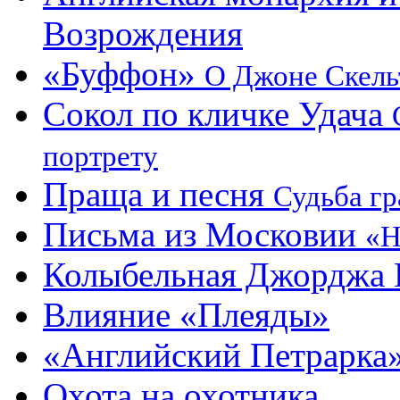
Возрождения
«Буффон»
О Джоне Скель
Сокол по кличке Удача
портрету
Праща и песня
Судьба г
Письма из Московии
«Н
Колыбельная Джорджа 
Влияние «Плеяды»
«Английский Петрарка»
Охота на охотника