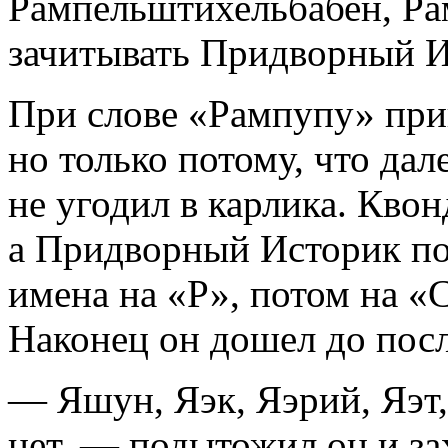
Рампельштихельбабен, Р
зачитывать Придворный И
При слове «Рампупу» прин
но только потому, что да
не угодил в карлика. Квон
а Придворный Историк по
имена на «Р», потом на «С
Наконец он дошел до пос
— Яшун, Яэк, Яэрий, Яэт,
нет, — подытожил он и за