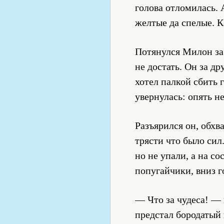
голова отломилась. 
желтые да спелые. К
Потянулся Милон за 
не достать. Он за д
хотел палкой сбить 
увернулась: опять н
Разъярился он, обхв
трясти что было сил
но не упали, а на с
попугайчики, вниз г
— Что за чудеса! — 
предстал бородатый 