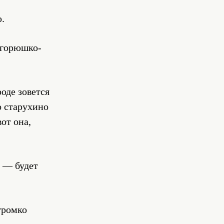
.
, горюшко-
оде зовется
о старухино
от она,
, — будет
громко