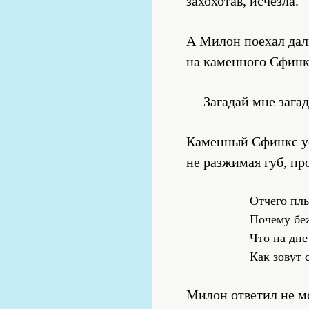
захохотав, исчезла.
А Милон поехал даль
на каменного Сфинкс
— Загадай мне зага
Каменный Сфинкс ус
не разжимая губ, пр
Отчего пл
Почему бе
Что на дн
Как зовут 
Милон ответил не м