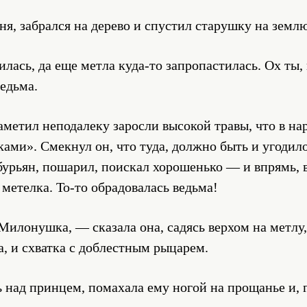
ня, забрался на дерево и спустил старушку на землю
илась, да еще метла куда-то запропастилась. Ох ты
едьма.
аметил неподалеку заросли высокой травы, что в нар
ами». Смекнул он, что туда, должно быть и угодил
бурьян, пошарил, поискал хорошенько — и впрямь, в
метелка. То-то обрадовалась ведьма!
Милонушка, — сказала она, садясь верхом на метлу
ча, и схватка с доблестным рыцарем.
 над принцем, помахала ему ногой на прощанье и, 