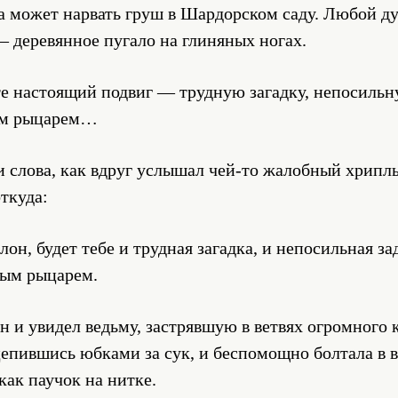
может нарвать груш в Шардорском саду. Любой д
 деревянное пугало на глиняных ногах.
те настоящий подвиг — трудную загадку, непосильн
ным рыцарем…
и слова, как вдруг услышал чей-то жалобный хрипл
ткуда:
н, будет тебе и трудная загадка, и непосильная зад
ным рыцарем.
 и увидел ведьму, застрявшую в ветвях огромного 
ацепившись юбками за сук, и беспомощно болтала в 
ак паучок на нитке.