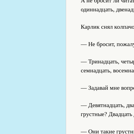
А не бросит ли читат
одиннадцать, двенад
Карлик снял колпачо
— Не бросит, пожалу
— Тринадцать, четы
семнадцать, восемн
— Задавай мне вопро
— Девятнадцать, дв
грустные? Двадцать 
— Они такие грустны