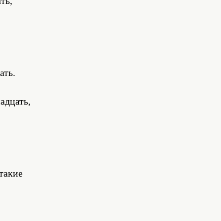
ть,
ать.
адцать,
такие