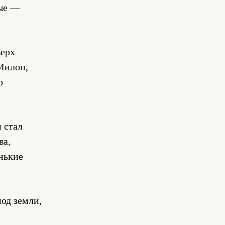
тые —
вверх —
 Милон,
о
 стал
ва,
нькие
под земли,