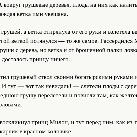
А вокруг грушевые деревья, плоды на них как нали
аждая ветка ими увешана.
грушей, а ветка отпрянула от его руки и взлетела 
ругой веткой потянулся — то же самое. Рассердился
груши с дерева, но ветка и от брошенной палки ловк
е досталось принцу ничего.
атил грушевый ствол своими богатырскими руками и
. И тут — вот так невидаль! — слетели плоды с дере
оседнюю грушу перелетели и повисли там, как желте
оловами.
воскликнул принц Милон, и тут перед ним, как из-
карлик в красном колпачке.