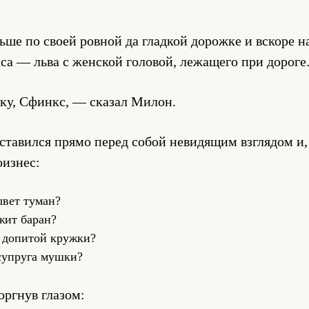
ше по своей ровной да гладкой дорожке и вскоре н
а — льва с женской головой, лежащего при дороге
дку, Сфинкс, — сказал Милон.
тавился прямо перед собой невидящим взглядом и,
оизнес:
ывет туман?
жит баран?
е допитой кружки?
супруга мушки?
оргнув глазом: