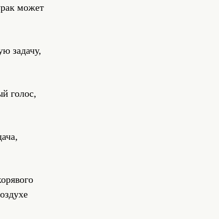
урак может
ую задачу,
ый голос,
ача,
корявого
воздухе