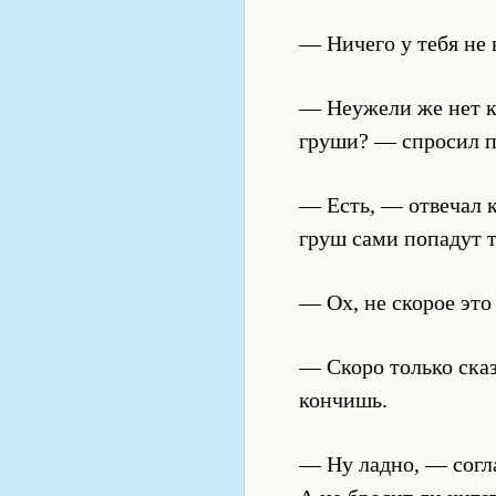
— Ничего у тебя не 
— Неужели же нет ка
груши? — спросил п
— Есть, — отвечал к
груш сами попадут т
— Ох, не скорое это
— Скоро только ска
кончишь.
— Ну ладно, — согла