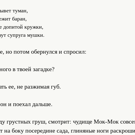
ывет туман,
ежит баран,
е допитой кружки,
ут супруга мушки.
е, но потом обернулся и спросил:
ого в твоей загадке?
ть ее, не разжимая губ.
н и поехал дальше.
аду грустных груш, смотрит: чудище Мок-Мок совс
 на боку посередине сада, глиняные ноги раскроши