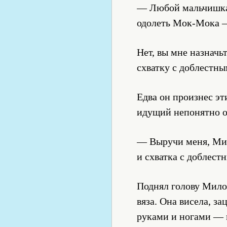
— Любой мальчишка 
одолеть Мок-Мока —
Нет, вы мне назначь
схватку с доблест
Едва он произнес эт
идущий непонятно о
— Выручи меня, Мило
и схватка с доблест
Поднял голову Милон
вяза. Она висела, з
руками и ногами — к