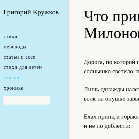
Что при
Григорий Кружков
Милоно
стихи
переводы
статьи и эссе
Дорога, по которой 
стихи для детей
солнышко светило, п
сказки
хроника
Лишь однажды налет
волк на опушке завыл
Ехал принц и горько
и не по доблести: