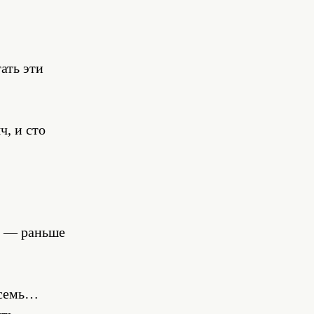
ать эти
ч, и сто
ь — раньше
, семь…