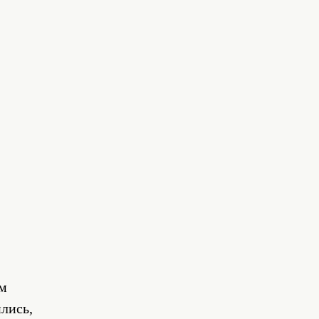
ем
лись,