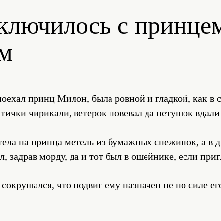
ключилось с принце
м
поехал принц Милон, была ровной и гладкой, как в с
тички чирикали, ветерок повевал да петушок вдали
ела на принца метель из бумажных снежинок, а в д
, задрав морду, да и тот был в ошейнике, если приг
 сокрушался, что подвиг ему назначен не по силе ег