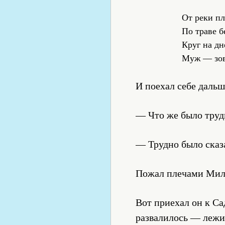
От реки пл
По траве б
Круг на дн
Муж — зов
И поехал себе дальш
— Что же было трудн
— Трудно было сказа
Пожал плечами Мило
Вот приехал он к С
развалилось — лежит