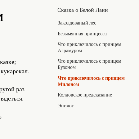
Сказка о Белой Лани
м
Заколдованый лес
Безымянная принцесса
Что приключилось с принцем
Аграмуром
казке;
Что приключилось с принцем
Бузоном
 кукарекал.
Что приключилось с принцем
Милоном
ругой раз
Колдовское предсказание
лядеться.
Эпилог
о