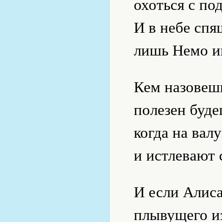
охоться с по
И в небе спя
лишь Немо ищ
Кем назовешь
полезен буде
когда на вал
и истлевают 
И если Алиса
плывущего из