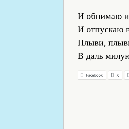
И обнимаю и
И отпускаю 
Плыви, плыви
В даль милую
Facebook
X