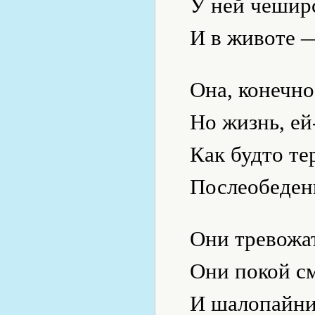
У ней чешир
И в животе 
Она, конечно
Но жизнь, ей-
Как будто те
Послеобеден
Они тревожа
Они покой с
И шалопайни