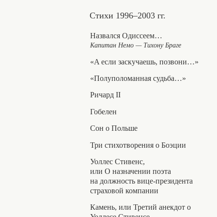
Стихи 1996–2003 гг.
Назвался Одиссеем…
Капитан Немо — Тихону Браге
«A если заскучаешь, позвони…»
«Полуполоманная судьба…»
Ричард II
Гобелен
Сон о Польше
Три стихотворения о Боэции
Уоллес Стивенс,
или О назначении поэта
на должность вице-президента
страховой компании
Камень, или Третий анекдот о
Уоллесе Стивенсе