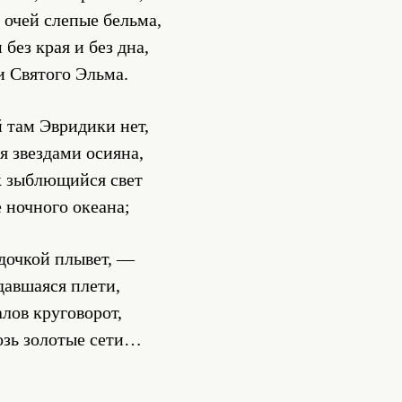
с очей слепые бельма,
без края и без дна,
ни Святого Эльма.
 там Эвридики нет,
я звездами осияна,
к зыблющийся свет
 ночного океана;
одочкой плывет, —
давшаяся плети,
алов круговорот,
возь золотые сети…