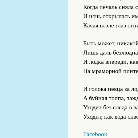
Когда печаль сняла 
И ночь открылась им 
Качая возле глаз ог
Быть может, никакой
Лишь даль безлюдна
И лодка впереди, ка
На мраморной плите
И голова певца за л
А буйная толпа, заж
Уходит без следа в в
Уходит, как вода ск
Facebook