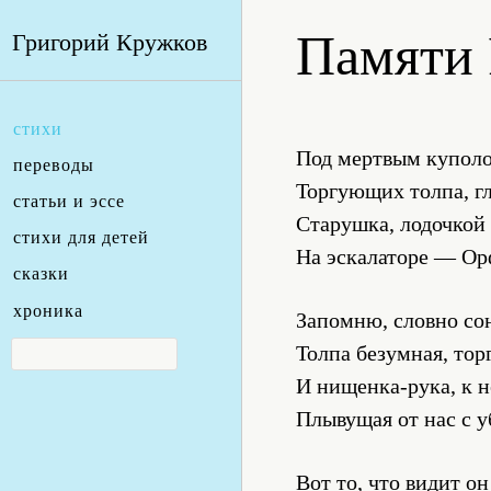
Памяти 
Григорий Кружков
стихи
Под мертвым купол
переводы
Торгующих толпа, гл
статьи и эссе
Старушка, лодочкой
стихи для детей
На эскалаторе — Ор
сказки
хроника
Запомню, словно сон
Толпа безумная, тор
И нищенка-рука, к 
Плывущая от нас с 
Вот то, что видит он 