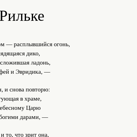
Рильке
ом — расплывшийся огонь,
ядящаяся дико,
 сложившая ладонь,
фей и Эвридика, —
, и снова повторю:
гующая в храме,
небесному Царю
убогими дарами, —
и то, что зрит она,