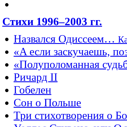
Стихи 1996–2003 гг.
Назвался Одиссеем…
К
«A если заскучаешь, п
«Полуполоманная суд
Ричард II
Гобелен
Сон о Польше
Три стихотворения о Б