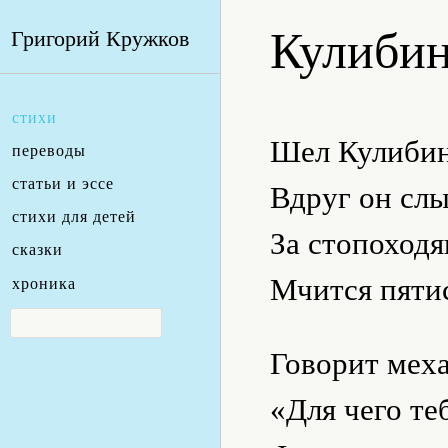
Кулиби
Григорий Кружков
стихи
Шел Кулибин
переводы
статьи и эссе
Вдруг он слы
стихи для детей
За стопоход
сказки
Мчится пятис
хроника
Говорит меха
«Для чего те