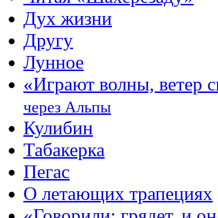
Дух жизни
Другу
Лунное
«Играют волны, ветер
через Альпы
Кулибин
Табакерка
Пегас
О летающих трапециях
«Говорили: грядет, и о