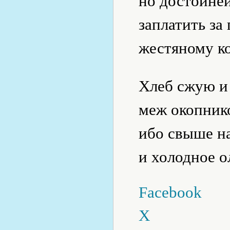
но достойне
заплатить за
жестяному к
Хлеб сжую и 
меж окопник
ибо свыше на
и холодное о
Facebook
X