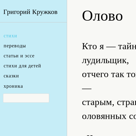
Олово
Григорий Кружков
стихи
Кто я — тайн
переводы
статьи и эссе
лудильщик,
стихи для детей
отчего так т
сказки
—
хроника
старым, стр
оловянных со