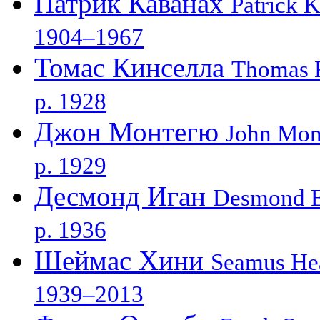
Патрик Каванах
Patrick 
1904–1967
Томас Кинселла
Thomas K
р. 1928
Джон Монтегю
John Mon
р. 1929
Десмонд Иган
Desmond 
р. 1936
Шеймас Хини
Seamus He
1939–2013