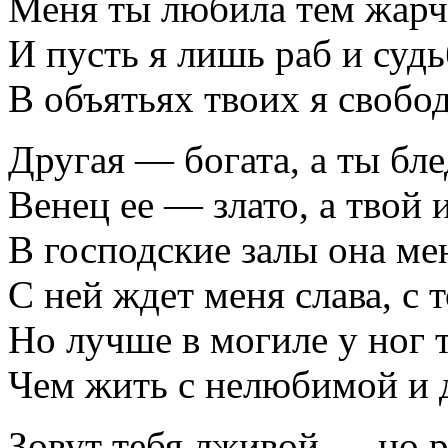
Меня ты любила тем жарче
И пусть я лишь раб и су
В объятьях твоих я свобод
Другая — богата, а ты бле
Венец ее — злато, а твой 
В господские залы она мен
С ней ждет меня слава, с 
Но лучше в могиле у ног 
Чем жить с нелюбимой и 
Зовут тебя лживой — но р