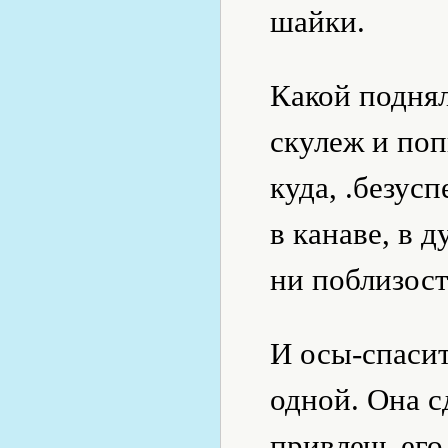
шайки.
Какой поднял
скулеж и поп
куда, .безус
в канаве, в д
ни поблизост
И осы-спасит
одной. Она с
привлечь его