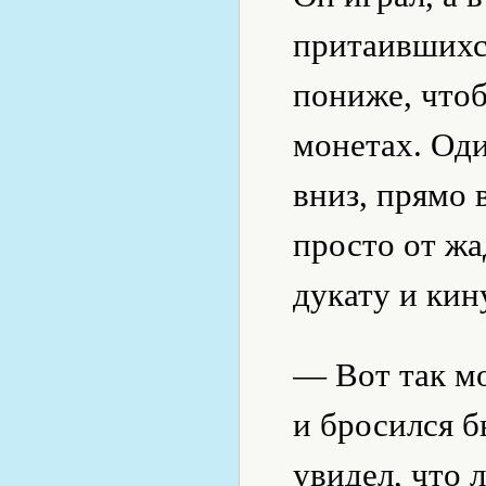
притаившихся
пониже, чтоб
монетах. Оди
вниз, прямо 
просто от жа
дукату и кин
— Вот так м
и бросился 
увидел, что 