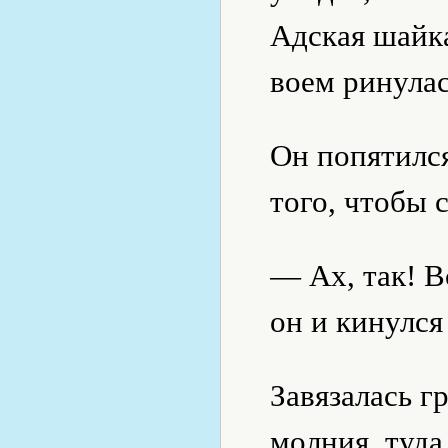
Адская шайка
воем ринулас
Он попятился
того, чтобы 
— Ах, так! В
он и кинулся
Завязалась г
молния, туда