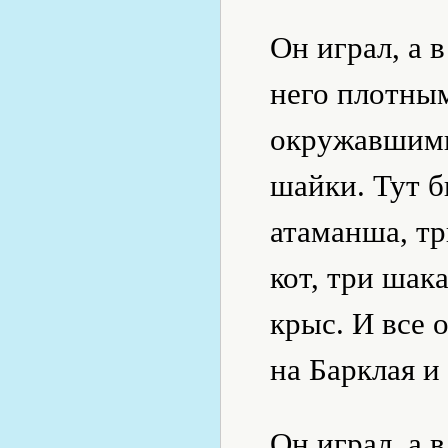
Он играл, а 
него плотным
окружавшими
шайки. Тут б
атаманша, т
кот, три шак
крыс. И все 
на Барклая и 
Он играл, а 