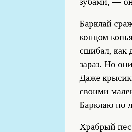
зубами, — он
Барклай сраж
концом копья
сшибал, как 
зараз. Но он
Даже крысики
своими мале
Барклаю по л
Храбрый пес 