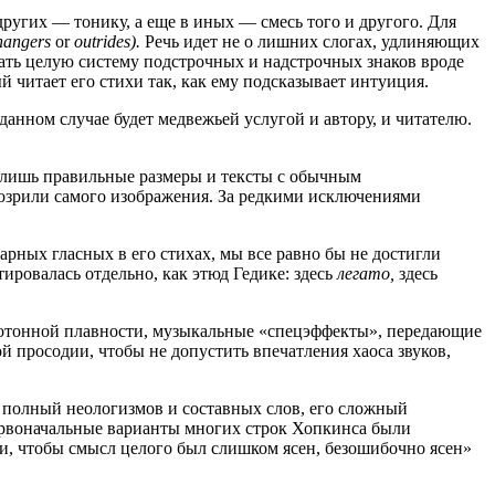
ругих — тонику, а еще в иных — смесь того и другого. Для
hangers
or
outrides).
Речь идет не о лишних слогах, удлиняющих
тать целую систему подстрочных и надстрочных знаков вроде
 читает его стихи так, как ему подсказывает интуиция.
анном случае будет медвежьей услугой и автору, и читателю.
я лишь правильные размеры и тексты с обычным
дозрили самого изображения. За редкими исключениями
рных гласных в его стихах, мы все равно бы не достигли
ировалась отдельно, как этюд Гедике: здесь
легато,
здесь
онотонной плавности, музыкальные «спецэффекты», передающие
й просодии, чтобы не допустить впечатления хаоса звуков,
, полный неологизмов и составных слов, его сложный
первоначальные варианты многих строк Хопкинса были
ели, чтобы смысл целого был слишком ясен, безошибочно ясен»