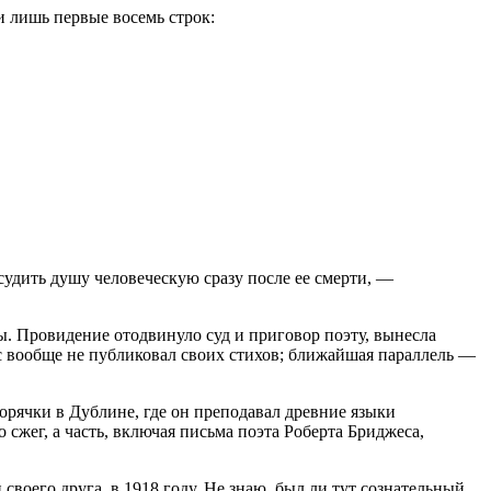
и лишь первые восемь строк:
удить душу человеческую сразу после ее смерти, —
ы. Провидение отодвинуло суд и приговор поэту, вынесла
инс вообще не публиковал своих стихов; ближайшая параллель —
орячки в Дублине, где он преподавал древние языки
сжег, а часть, включая письма поэта Роберта Бриджеса,
своего друга, в 1918 году. Не знаю, был ли тут сознательный