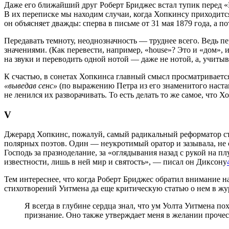
Даже его ближайший друг Роберт Бриджес встал тупик перед «К
В их переписке мы находим случаи, когда Хопкинсу приходится
он объясняет дважды: сперва в письме от 31 мая 1879 года, а п
Передавать темноту, неоднозначность — труднее всего. Ведь п
значениями. (Как перевести, например, «house»? Это и «дом», и
на звуки и переводить одной нотой — даже не нотой, а, учитыв
К счастью, в сонетах Хопкинса главный смысл просматривается 
«выведав сенс»
(по выражению Петра из его знаменитого настав
не ленился их разворачивать. То есть делать то же самое, что 
V
Джерард Хопкинс, пожалуй, самый радикальный реформатор сти
полярных поэтов. Один — неукротимый оратор и зазывала, не 
Господь за празноделание, за «оглядывания назад с рукой на п
известности, лишь в ней мир и святость», — писал он Диксону
Тем интереснее, что когда Роберт Бриджес обратил внимание н
стихотворений Уитмена да еще критическую статью о нем в жу
Я всегда в глубине сердца знал, что ум Уолта Уитмена п
признание. Оно также утверждает меня в желании прочест