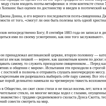
хв моду стали входить поэты-метафизики: в этом контексте стихи
бы Хопкинс был оценен по достоинству и введен в поэтический к
жона Донна, и его верного последователя поэта-священника Дж
мости от того, «смогут ли они быть полезны хоть одной христиа
ихов непосредственно Богу; 8 сентября 1883 года он записал в 
иться ими по своему усмотрению, как они того заслуживают».
он принадлежал англиканской церкви, вторую половину — католи
игал им как пешкой — вернее, как шахматным конем по доске: и
еподавать самому, то служить приходским священником… Перед 
нятиях и общении с миром». Испытания эти проходили в строгой
с постелей в полночь и отправить слушать внеочередную мессу. 
оскресеньям им разрешалось выбирать себе пару самому. Все это 
орые порой деликатно намекали на чрезмерную тяжесть возложенн
в Общество, он сжег свои стихи и не писал восемь лет; хотя в 
личительное стекло, он многие месяцы ходил с глазами, опущен
знакомство с трудами средневекового схоласта Дунса Скотта, т
ений совести смотреть на мир.