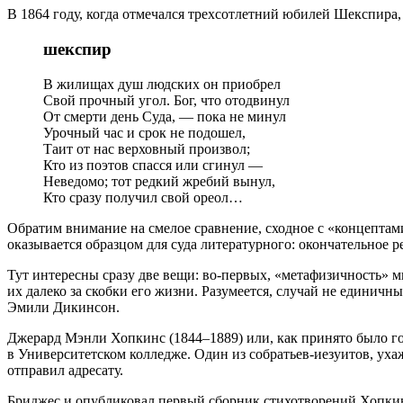
В 1864 году, когда отмечался трехсотлетний юбилей Шекспира,
шекспир
В жилищах душ людских он приобрел
Свой прочный угол. Бог, что отодвинул
От смерти день Суда, — пока не минул
Урочный час и срок не подошел,
Таит от нас верховный произвол;
Кто из поэтов спасся или сгинул —
Неведомо; тот редкий жребий вынул,
Кто сразу получил свой ореол…
Обратим внимание на смелое сравнение, сходное с «концептам
оказывается образцом для суда литературного: окончательное 
Тут интересны сразу две вещи: во-первых, «метафизичность» 
их далеко за скобки его жизни. Разумеется, случай не единичн
Эмили Дикинсон.
Джерард Мэнли Хопкинс (1844–1889) или, как принято было го
в Университетском колледже. Один из собратьев-иезуитов, уха
отправил адресату.
Бриджес и опубликовал первый сборник стихотворений Хопкинса.