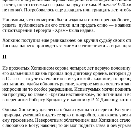
расчет, но это оттяжка сыграла на руку стихам. В начале1920-
не понял). Потребовалось еще двадцать или тридцать лет, что
Напомним, что посмертно были изданы и стихи преподобного Д
решать, публиковать ли его стихи или предать огню — в зависи
стихотворений Герберта «Храм» была издана.
Хопкинс поступил еще радикальнее: он вручил судьбу своих ст
Господа нашего приглядеть за моими сочинениями… и распоряд
II
Из прожитых Хопкинсом сорока четырех лет первую половину 
его дальнейшая жизнь прошла под диктовку ордена, который дв
в Глазго — то учить теологию в иезуитской академии, то пр
испытания, «дабы обновить рвение, которое могло остыть в за
испросив на то особое разрешение. Испытуемых могли поднять 
на прогулку во главе с «братом наставником», по пятницам и в
в переписке: Роберту Бриджесу и канонику Р. У. Диксону, кот
Однако Хопкинсу для чего-то были нужны эти вериги. Вступив 
природы, умевший видеть ее ярко и подробно, как сквозь уве
ему греховным. Невероятным облегчением для Хопкинса стало 
с любовью к Богу; наконец-то он мог поднять глаза и без угрыз