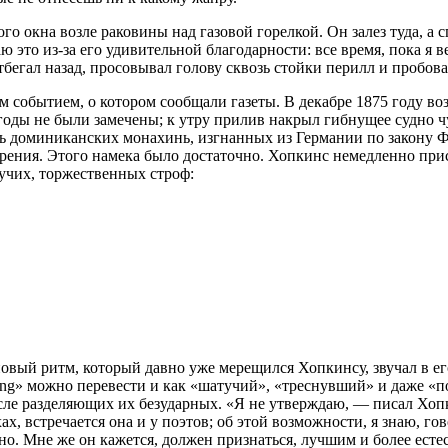
ого окна возле раковины над газовой горелкой. Он залез туда, а
ю это из-за его удивительной благодарности: все время, пока я в
бегал назад, просовывал голову сквозь стойки перилл и пробова
событием, о котором сообщали газеты. В декабре 1875 году воз
оды не были замечены; к утру прилив накрыл гибнущее судно чу
ять доминиканских монахинь, изгнанных из Германии по закону Ф
ворения. Этого намека было достаточно. Хопкинс немедленно при
учих, торжественных строф:
новый ритм, который давно уже мерещился Хопкинсу, звучал в е
ng» можно перевести и как «шатучий», «треснувший» и даже «по
ле разделяющих их безударных. «Я не утверждаю, — писал Хопки
хах, встречается она и у поэтов; об этой возможности, я знаю, 
о. Мне же он кажется, должен признаться, лучшим и более есте