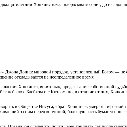
 двадцатилетний Хопкинс начал набрасывать сонет; до нас дошл
и» Джона Донна: мировой порядок, установленный Богом — не с
решение откладывается на неопределенное время.
мышления Хопкинса, во-вторых, предсказание собственной судьб
ый: так было с Блейком и с Китсом; но, в отличие от них, Хопк
ворить в Обществе Иисуса, «брат Хопкинс», умер от тифозной г
живавший за ним перед кончиной, большую часть бумаг усопшего 
 Правда, он сделал это почти через тридцать лет после смерти 