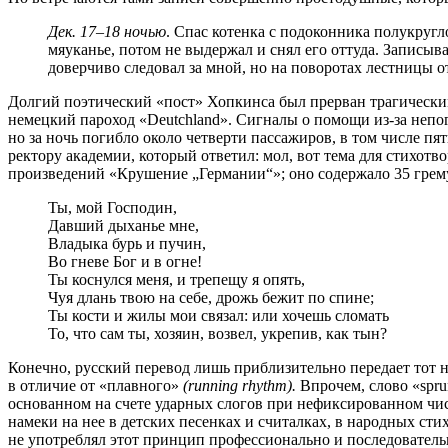
Дек. 17–18 ночью
. Спас котенка с подоконника полукругл
мяуканье, потом не выдержал и снял его оттуда. Записыва
доверчиво следовал за мной, но на поворотах лестницы от
Долгий поэтический «пост» Хопкинса был прерван трагическим 
немецкий пароход «Deutchland». Сигналы о помощи из-за непог
но за ночь погибло около четверти пассажиров, в том числе п
ректору академии, который ответил: мол, вот тема для стихот
произведений «Крушение „Германии“»; оно содержало 35 грем
Ты, мой Господин,
Давший дыханье мне,
Владыка бурь и пучин,
Во гневе Бог и в огне!
Ты коснулся меня, и трепещу я опять,
Чуя длань твою на себе, дрожь бежит по спине;
Ты кости и жилы мои связал: или хочешь сломать
То, что сам ты, хозяин, возвел, укрепив, как тын?
Конечно, русский перевод лишь приблизительно передает тот 
в отличие от «плавного»
(running rhythm).
Впрочем, слово «spru
основанном на счете ударных слогов при нефиксированном чис
намеки на нее в детских песенках и считалках, в народных сти
не употреблял этот принцип профессионально и последовательн