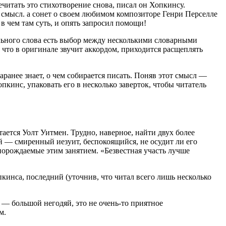
читать это стихотворение снова, писал он Хопкинсу.
 смысл. а сонет о своем любимом композиторе Генри Перселле
 в чем там суть, и опять запросил помощи!
ельного слова есть выбор между несколькими словарными
, что в оригинале звучит аккордом, приходится расщеплять
аранее знает, о чем собирается писать. Поняв этот смысл —
кинс, упаковать его в несколько заверток, чтобы читатель
ется Уолт Уитмен. Трудно, наверное, найти двух более
й — смиренный иезуит, беспокоящийся, не осудит ли его
 порождаемые этим занятием. «Безвестная участь лучше
кинса, последний (уточнив, что читал всего лишь несколько
н — большой негодяй, это не очень-то приятное
м.