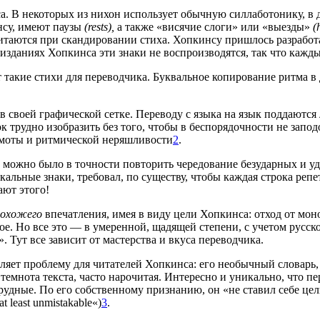
. В некоторых из нихон использует обычную силлаботонику, в д
нсу, имеют паузы
(rests),
а также «висячие слоги» или «выезды»
(
считаются при скандировании стиха. Хопкинсу пришлось разрабо
зданиях Хопкинса эти знаки не воспроизводятся, так что каждый
такие стихи для переводчика. Буквальное копирование ритма в д
в своей графической сетке. Переводу с языка на язык поддаютс
трудно изобразить без того, чтобы в беспорядочности не запо
омоты и ритмической неряшливости
2
.
ожно было в точности повторить чередование безударных и уда
альные знаки, требовал, по существу, чтобы каждая строка репет
ают этого!
похожего
впечатления, имея в виду цели Хопкинса: отход от м
е. Но все это — в умеренной, щадящей степени, с учетом русско
 Тут все зависит от мастерства и вкуса переводчика.
авляет проблему для читателей Хопкинса: его необычный словарь
темнота текста, часто нарочитая. Интересно и уникально, что 
 трудные. По его собственному признанию, он «не ставил себе ц
 at least unmistakable«)
3
.