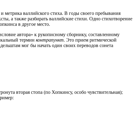
а и метрика валлийского стиха. В годы своего пребывания
ксты, а также разбирать валлийские стихи. Одно стихотворение
опкинса в другое место.
дисловие автора» к рукописному сборнику, составленному
зыкальный термин
контрапункт.
Это прием ритмической
ндельштам мог бы начать один своих переводов сонета
ронута вторая стопа (по Хопкинсу, особо чувствительная);
пример: