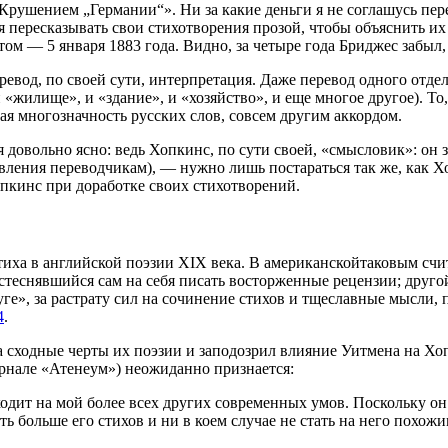
рушением „Германии“». Ни за какие деньги я не соглашусь пере
 пересказывать свои стихотворения прозой, чтобы объяснить их
отом — 5 января 1883 года. Видно, за четыре года Бриджес забыл,
еревод, по своей сути, интерпретация. Даже перевод одного отд
 «жилище», и «здание», и «хозяйство», и еще многое другое). То
ая многозначность русских слов, совсем другим аккордом.
довольно ясно: ведь Хопкинс, по сути своей, «смысловик»: он з
ления переводчикам), — нужно лишь постараться так же, как Хоп
Хопкинс при доработке своих стихотворений.
ха в английской поэзии XIX века. В американскойтаковым счита
стеснявшийся сам на себя писать восторженные рецензии; друго
луге», за растрату сил на сочинение стихов и тщеславные мысли,
4
.
а сходные черты их поэзии и заподозрил влияние Уитмена на Хоп
рнале «Атенеум») неожиданно признается:
оходит на мой более всех других современных умов. Поскольку о
ь больше его стихов и ни в коем случае не стать на него похожи