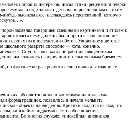
 и человек широких интересов, писал стихи, рецензии и очерки
орое ему мало подходило: с детства он рос нервным и тихим
м-нибудь высоком вязе, наслаждаясь перспективой, которую
лоскутов…».
и порой забавлял товарищей смешными картинками и стихами;
 старших классах ему должны были претить сквернословие
ричин взятых им впоследствии обетов. Увиденное в детстве
е школьного разврата способно — хотя, конечно,
неваться. Спустя годы, когда он работал священником
виденное им ложилось на душу почти невыносимым бременем.
ий, он фактически раскрепостил свою волю для главного:
 дневниках, абсолютно лишенных «самокопания», куда
 или форма градинок, появились и начали мелькать
 посыл» объекта наблюдения. Критики сходятся на том, что
целом, «инскейп» подразумевает особое видение,
доминанта. Во многих случаях, «инскейпы» дневников