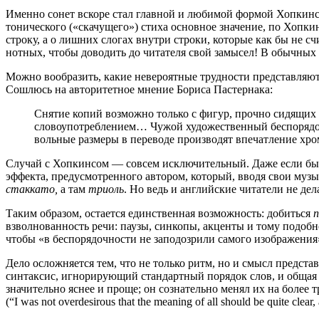
Именно сонет вскоре стал главной и любимой формой Хопкинса
тонического («скачущего») стиха основное значение, по Хопки
строку, а о лишних слогах внутри строки, которые как бы не 
нотных, чтобы доводить до читателя свой замысел! В обычных и
Можно вообразить, какие невероятные трудности представляют 
Сошлюсь на авторитетное мнение Бориса Пастернака:
Снятие копий возможно только с фигур, прочно сидящих 
словоупотреблением… Чужой художественный беспорядок 
вольные размеры в переводе производят впечатление хр
Случай с Хопкинсом — совсем исключительный. Даже если бы м
эффекта, предусмотренного автором, который, вводя свои музык
стаккато,
а там
триоль
. Но ведь и английские читатели не дел
Таким образом, остается единственная возможность: добиться
взволнованность речи: паузы, синкопы, акценты и тому подобно
чтобы «в беспорядочности не заподозрили самого изображения».
Дело осложняется тем, что не только ритм, но и смысл предст
синтаксис, игнорирующий стандартный порядок слов, и общая 
значительно яснее и проще; он сознательно менял их на более
(“I was not overdesirous that the meaning of all should be quite clear,