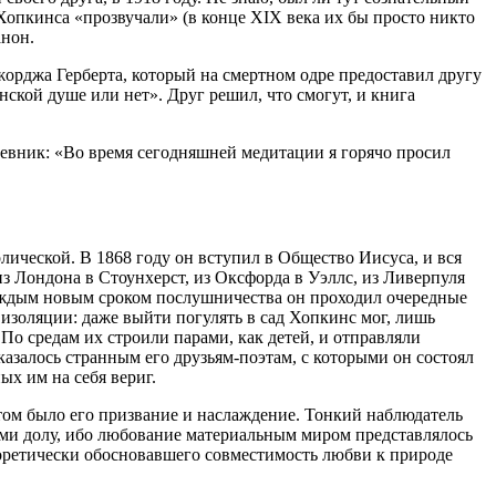
 Хопкинса «прозвучали» (в конце XIX века их бы просто никто
анон.
орджа Герберта, который на смертном одре предоставил другу
нской душе или нет». Друг решил, что смогут, и книга
дневник: «Во время сегодняшней медитации я горячо просил
ческой. В 1868 году он вступил в Общество Иисуса, и вся
з Лондона в Стоунхерст, из Оксфорда в Уэллс, из Ливерпуля
каждым новым сроком послушничества он проходил очередные
 изоляции: даже выйти погулять в сад Хопкинс мог, лишь
По средам их строили парами, как детей, и отправляли
казалось странным его друзьям-поэтам, с которыми он состоял
ых им на себя вериг.
этом было его призвание и наслаждение. Тонкий наблюдатель
ными долу, ибо любование материальным миром представлялось
еоретически обосновавшего совместимость любви к природе