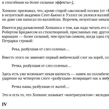
и способным на более сильные эффекты»
1
.
Хопкинс признавал, что, кроме старой саксонской поэзии (от 
в иезуитской академии Сент-Бьюно в Уэллсе он увлекся валлий
он даже сам написал по-валлийски. Впрочем, иезуитское начал
Имеется ряд разъяснений Хопкинса о том, как надо читать его
Робертом Бриджесом из стихотворений, присланных ему друг
вариации — более сильный, чем простая
синкопа,
когда одна ст
Петрарки строкой:
Река, разбухшая от слез соленых…
Вместо этого он заменяет первый ямбический слог на хорей, со
Речка, разбухшая от слез соленых…
Здесь есть уже возникает некая шаткость — намек на силлабиче
ударение на четвертом слоге «разбухшая» возвращает нас к ямбу
Речка наша, разбухшая от жалоб…
Это и есть то, что Хопкинс называет «контрапунктом»: мелодия
IV