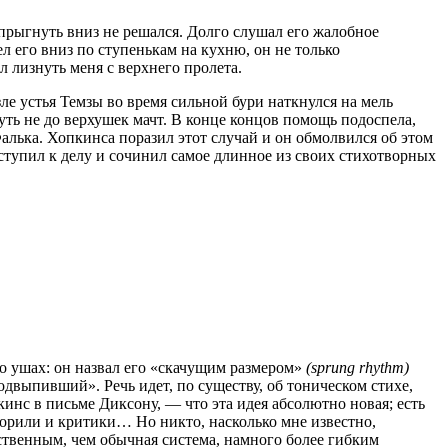
 спрыгнуть вниз не решался. Долго слушал его жалобное
ел его вниз по ступенькам на кухню, он не только
л лизнуть меня с верхнего пролета.
ле устья Темзы во время сильной бури наткнулся на мель
ть не до верхушек мачт. В конце концов помощь подоспела,
алька. Хопкинса поразил этот случай и он обмолвился об этом
ступил к делу и сочинил самое длинное из своих стихотворных
го ушах: он назвал его «скачущим размером»
(sprung rhythm)
двыпивший». Речь идет, по существу, об тоническом стихе,
нс в письме Диксону, — что эта идея абсолютно новая; есть
говорили и критики… Но никто, насколько мне известно,
ственным, чем обычная система, намного более гибким