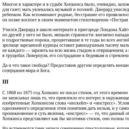
Многое в характере и в судьбе Хопкинса было, очевидно, залож
для газет; мать увлекалась музыкой и поэзией. Джерард унасл
ребенком. Как вспоминают родные, бесстрашие его проявлялось 
он позже воспоет в своем знаменитом стихотворении «Пестрая к
Учился Джерард в школе-интернате в пригороде Лондона Хайге
но друзей у него не было, мешали странности: внезапно напад
и подростковые пороки, процветавшие в те годы во всех англи
зрелище зарезанной курицы оставит равнодушным тысячу мальчи
не каждого — заразить на всю жизнь стыдом и отвращением; а
в трущобах Ливерпуля, его сострадание к беднякам и стремле
Да и что такое свобода? Предоставив другим определять внешн
созерцания мира и Бога.
III
С 1868 по 1875 год Хопкинс не писал стихов, от этого времен
он записывал лишь то, что привлекло его интерес в окружающе
изобретенные Хопкинсом слова «инскейп» и «инстресс». Услов
однозначного определения этим понятиям дать нельзя, и у сам
проникновение в суть явления, «инстресс» — то, что данный 
Хопкинса представляют как бы заготовки стихов, они полны т
Но встречаются тами записи совершенно простодушные, которы