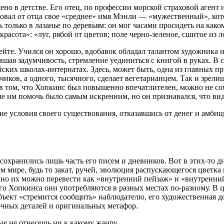
ено в детстве. Его отец, по профессии морской страховой агент
едовал от отца свое «среднее» имя Мэнли — «мужественный», кот
только в лазанье по деревьям: он мог часами просидеть на како
расота»: «луг, рябой от цветов; поле черно-зеленое, сшитое из 
йте. Учился он хорошо, вдобавок обладал талантом художника 
авшая задумчивость, стремление уединиться с книгой в руках. В
йских школах-интернатах. Здесь, может быть, одна из главных п
ков, а одного, тысячного, сделает вегетарианцем. Так и зрелищ
 в том, что Хопкинс был повышенно впечатлителен, можно не сом
ние им помочь было самым искренним, но он признавался, что 
ие условия своего существования, отказавшись от денег и амбиц
и сохранились лишь часть его писем и дневников. Вот в этих-то
м мире, будь то закат, ручей, эволюция распускающегося цветка
но их можно перевести как «внутренний пейзаж» и «внутренний
ого Хопкинса они употребляются в разных местах по-разному. В 
объект «стремится сообщить» наблюдателю, его художественная 
очных деталей и оригинальных метафор.
е не отнесешь ни к какому жанру.