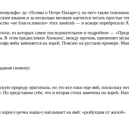
«Беовульфа» до «Поэмы о Петре Пахаре»), на него также повлиял
ским языком и за несколько месяцев научился читать простые те
ьство «не благословило» этих занятий — и вскоре перебросило Х
 стихи, из которых самое последовательное и подробное — «Пре
ом. В этом предисловии Хопкинс, между прочим, применяет му
рофа ямба заменяется на хорей. Поясню на русском примере. Ма
здавая синкопу:
скую природу оригинала, но это все-таки еще ямб, поскольку нет
. Но представим себе, что и вторая стопа заменена на хорей. На
 хорея («речка наша») наплывает на ямб: «разбухшая от жалоб».