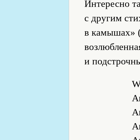
Интересно т
с другим сти
в камышах» (
возлюбленна
и подстрочн
W
An
A
A