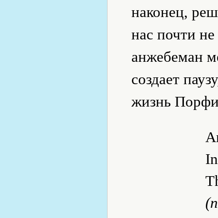
наконец, реш
нас почти не
анжебеман м
создает пауз
жизнь Порфи
An
I
Th
(