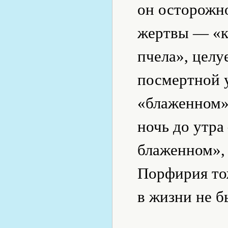
он осторожно
жертвы — «ка
пчела», целу
посмертной у
«блаженном»
ночь до утра
блаженном», 
Порфирия тож
в жизни не б