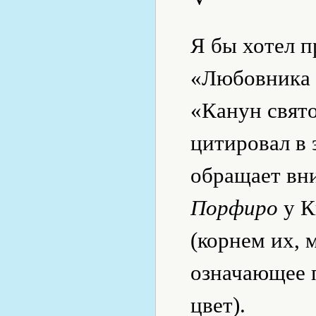
Я бы хотел п
«Любовника
«Канун свято
цитировал в 
обращает вн
Порфиро
у К
(корнем их, 
означающее п
цвет).