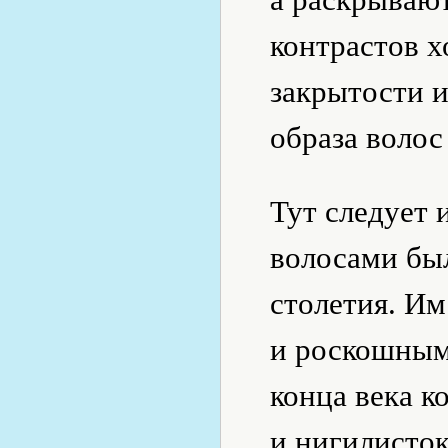
контрастов х
закрытости и
образа воло
Тут следует 
волосами был
столетия. И
и роскошным
конца века к
и нигилисток