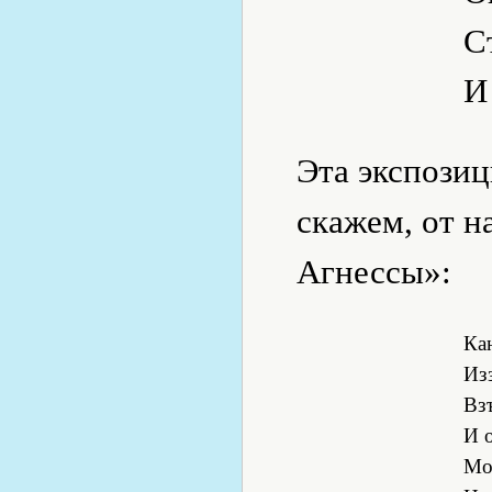
С
И
Эта экспозиц
скажем, от 
Агнессы»:
Ка
Из
Вз
И о
Мо