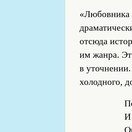
«Любовника 
драматическ
отсюда истор
им жанра. Эт
в уточнении.
холодного, д
П
И
О