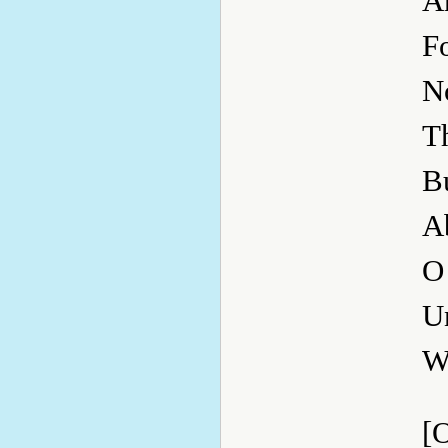
A
F
N
Th
B
A
O
U
Wh
[