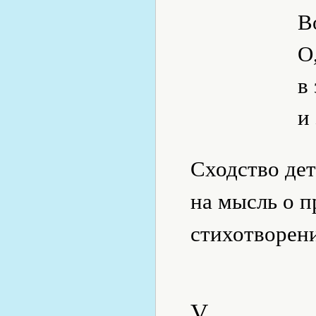
В
О
в
и
Сходство дет
на мысль о п
стихотворени
V