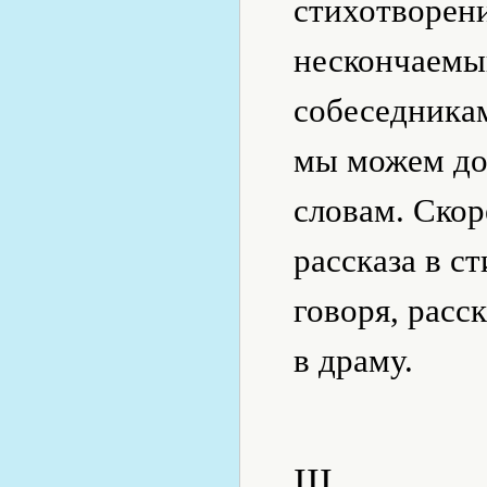
стихотворени
нескончаемы
собеседникам
мы можем до
словам. Ско
рассказа в с
говоря, расс
в драму.
III