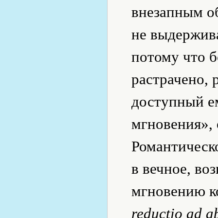
внезапным об
не выдержива
потому что б
растрачено, 
доступный е
мгновения», 
Романтическ
в вечное, во
мгновению к
reductio ad a