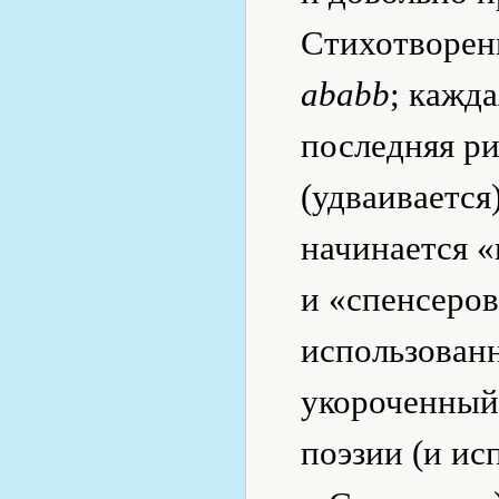
Стихотворен
ababb
; кажд
последняя р
(удваивается
начинается 
и «спенсеро
использован
укороченный
поэзии (и ис