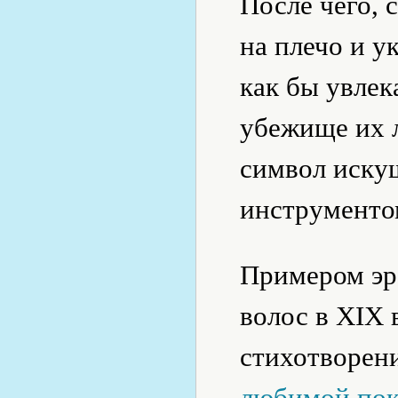
После чего, с
на плечо и у
как бы увлек
убежище их л
символ искуш
инструменто
Примером эр
волос в XIX 
стихотворен
любимой пок