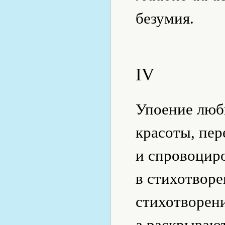
безумия.
IV
Упоение люб
красоты, пе
и спровоцир
в стихотворе
стихотворени
а раскрываю