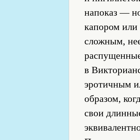
напоказ — н
капором или
сложным, не
распущенные
в Викториан
эротичным и
образом, ког
свои длинные
эквивалентн