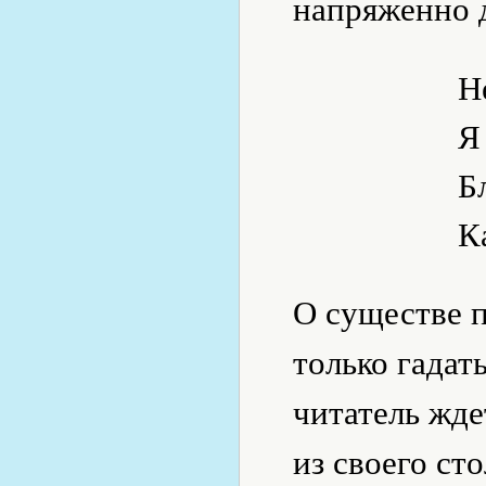
напряженно д
Н
Я
Б
К
О существе 
только гадат
читатель жд
из своего ст