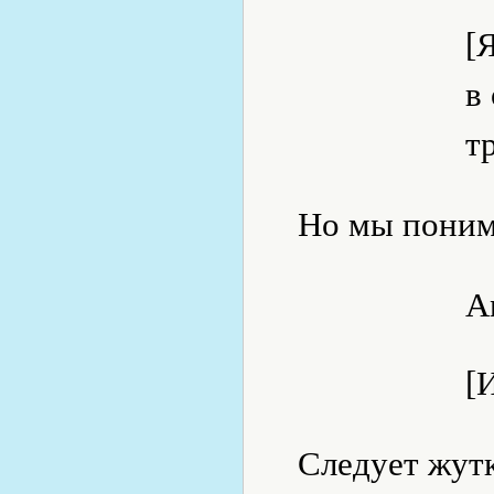
[
в
т
Но мы поним
An
[
Следует жутк