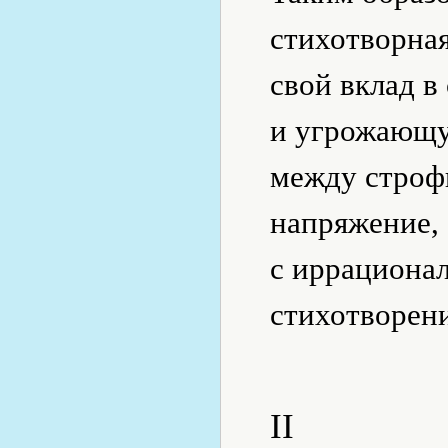
стихотворна
свой вклад 
и угрожающу
между строфи
напряжение,
с иррационал
стихотворени
II