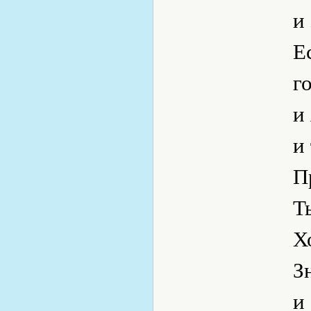
и
Е
г
и
и
П
Т
Х
З
и