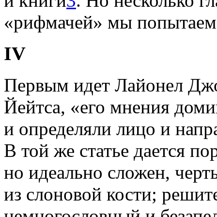
и книги
3
. Но несколько г
«рифмачей» мы попытаемс
IV
Первым идет Лайонел Дж
Йейтса, «его мнения дом
и определяли лицо и напр
В той же статье дается по
но идеально сложен, черт
из слоновой кости; решит
немногословный и безапе