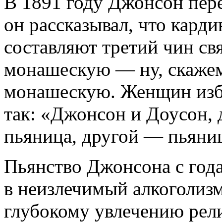
В 1891 году Джонсон пере
он рассказывал, что кард
составляют третий чин св
монашескую — ну, скажем
монашескую. Женщин избе
так: «Джонсон и Доусон,
пьяница, другой — пьяни
Пьянство Джонсона с год
в неизлечимый алкоголизм
глубокому увлечению рели