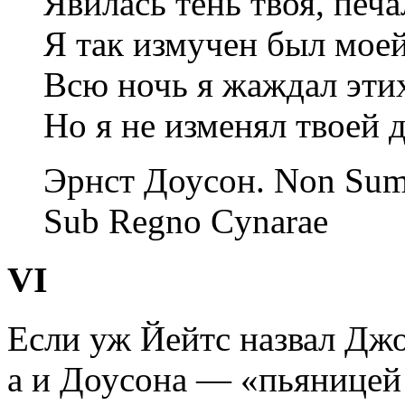
Явилась тень твоя, печа
Я так измучен был мое
Всю ночь я жаждал эти
Но я не изменял твоей 
Эрнст Доусон.
Non Sum 
Sub Regno Cynarae
VI
Если уж Йейтс назвал Дж
а и Доусона — «пьяницей 