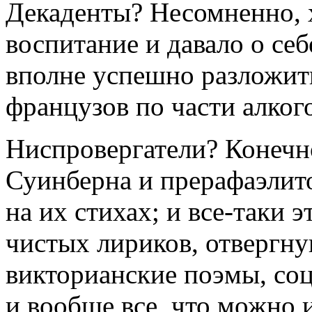
Декаденты? Несомненно, х
воспитание и давало о себ
вполне успешно разложит
французов по части алког
Ниспровергатели? Конечно
Суинберна и прерафаэлито
на их стихах; и все-таки 
чистых лириков, отвергн
викторианские поэмы, со
и вообще все, что можно 