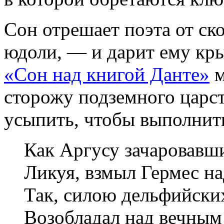
Сон отрешает поэта от ск
юдоли, — и дарит ему кры
«Сон над книгой Данте»
м
сторожу подземного царст
усыпить, чтобы выполнить
Как Аргусу зачаровавши
Ликуя, взмыл Гермес н
Так, силою дельфийских
Возобладал над вечным