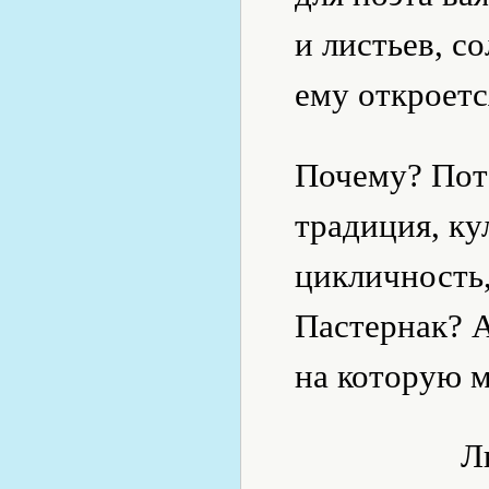
и листьев, с
ему откроет
Почему? Пото
традиция, ку
цикличность,
Пастернак? А
на которую м
Л