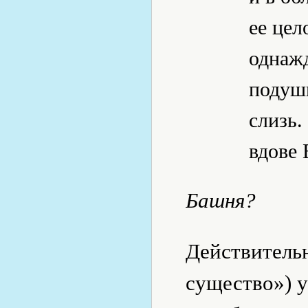
ее цел
однаж
подушк
слизь.
вдове 
Башня?
Действительн
существо») у