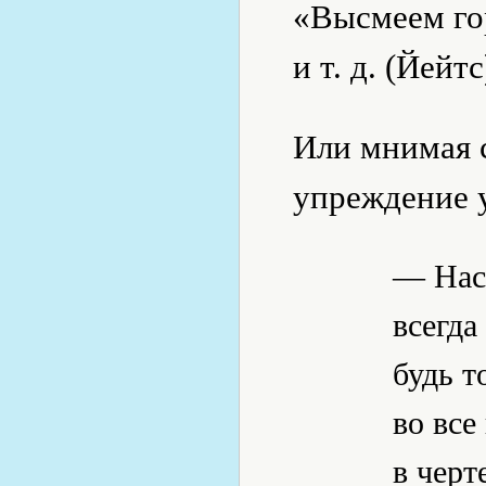
«Высмеем го
и т. д. (Йейтс
Или мнимая 
упреждение 
— Нас
всегд
будь т
во все
в черт