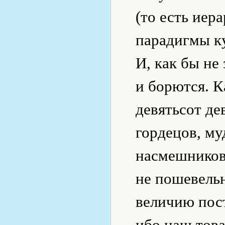
(то есть иер
парадигмы к
И, как бы не
и борются. К
девятьсот де
гордецов, му
насмешников,
не пошевельн
величию пост
ибо наш тов