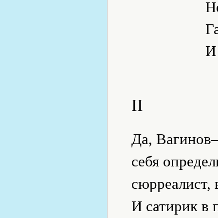
Н
Г
И
II
Да, Вагинов—
себя определ
сюрреалист, 
И сатирик в 