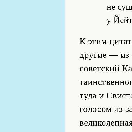
не сущ
у Йейт
К этим цита
другие — из 
советский К
таинственног
туда и Свист
голосом из-з
великолепная