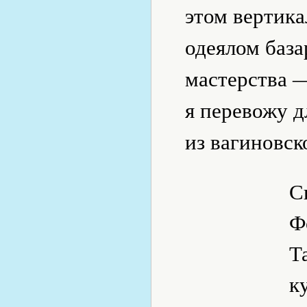
этом вертик
одеялом база
мастерства 
я перевожу д
из вагиновск
С
Ф
Т
к