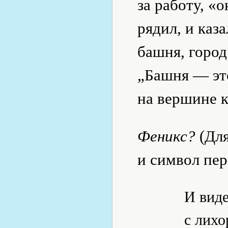
за работу, «
рядил, и каз
башня, город
„Башня — эт
на вершине 
Феникс?
(Для
и символ пер
И виде
с лих