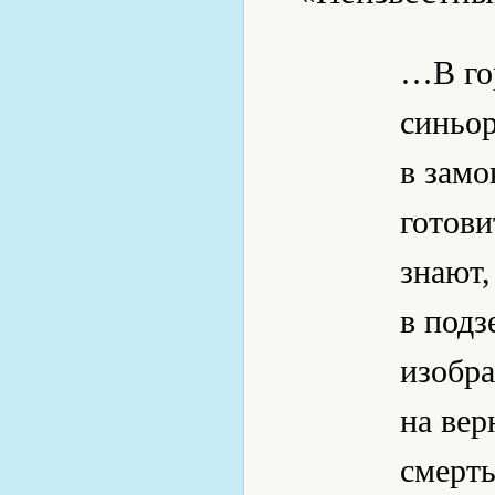
…В гор
синьор
в замо
готови
знают,
в подз
изобра
на вер
смерть