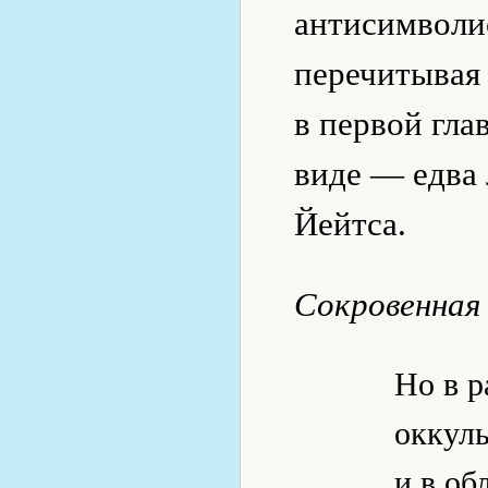
антисимволис
перечитывая 
в первой гла
виде — едва 
Йейтса.
Сокровенная
Но в р
оккул
и в об