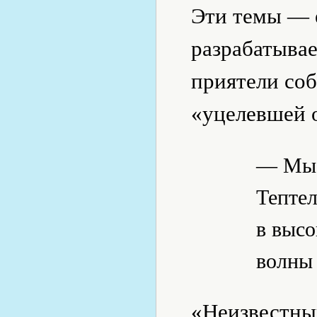
Эти темы — 
разрабатывае
приятели соб
«уцелевшей о
— Мы 
Тепте
в высо
волны 
«Неизвестный