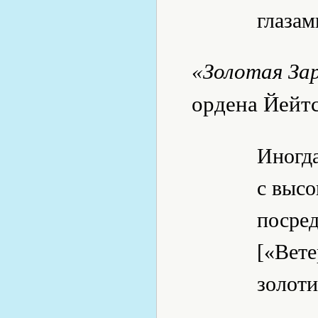
глазам
«Золотая За
ордена Йейтс
Иногда
с высо
посред
[«Вет
золоти