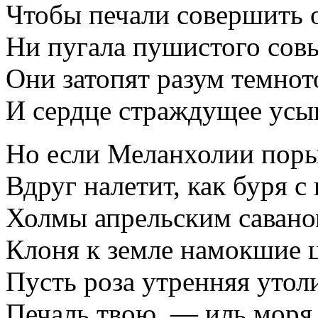
Чтобы печали совершить 
Ни пугала пушистого со
Они затопят разум темнот
И сердце страждущее усы
Но если Меланхолии пор
Вдруг налетит, как буря с
Холмы апрельским савано
Клоня к земле намокшие 
Пусть роза утренняя утол
Печаль твою, — иль моря