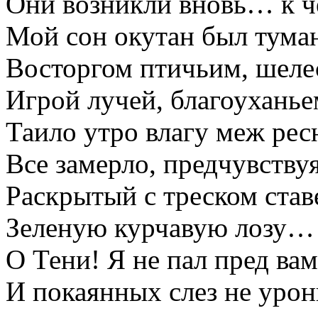
Они возникли вновь… к ч
Мой сон окутан был туман
Восторгом птичьим, шеле
Игрой лучей, благоуханье
Таило утро влагу меж рес
Все замерло, предчувствуя
Раскрытый с треском став
Зеленую курчавую лозу…
О Тени! Я не пал пред ва
И покаянных слез не урон