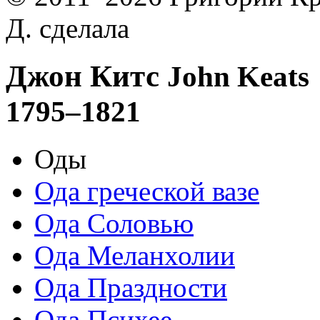
Д. сделала
Джон Китс
John Keats
1795–1821
Оды
Ода греческой вазе
Ода Соловью
Ода Меланхолии
Ода Праздности
Ода Психее