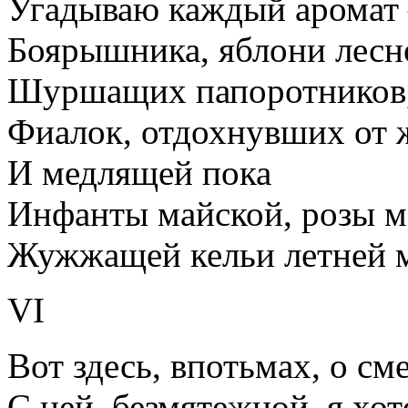
Угадываю каждый аромат
Боярышника, яблони лесн
Шуршащих папоротников,
Фиалок, отдохнувших от 
И медлящей пока
Инфанты майской, розы м
Жужжащей кельи летней 
VI
Вот здесь, впотьмах, о см
С ней, безмятежной, я хот