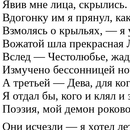
Явив мне лица, скрылись.
Вдогонку им я прянул, ка
Взмолясь о крыльях, — я у
Вожатой шла прекрасная 
Вслед — Честолюбье, жад
Измучено бессонницей но
А третьей — Дева, для ко
Я отдал бы, кого и клял и
Поэзия, мой демон роково
Они исчезли — я хотел ле