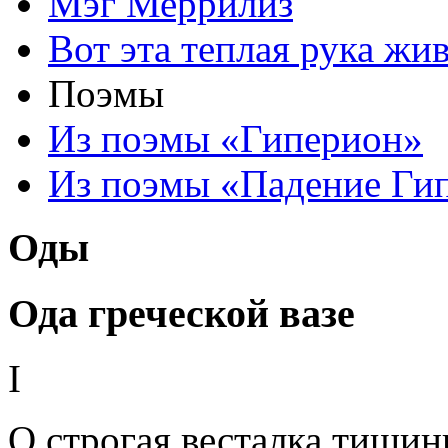
Мэг Меррилиз
Вот эта теплая рука жи
Поэмы
Из поэмы «Гиперион»
Из поэмы «Падение Ги
Оды
Ода греческой вазе
I
О строгая весталка тишин