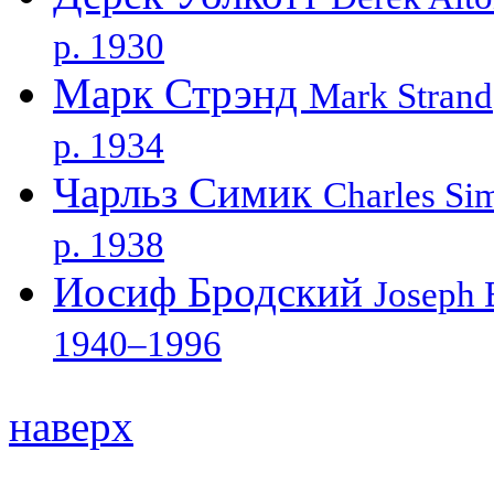
р. 1930
Марк Стрэнд
Mark Strand
р. 1934
Чарльз Симик
Charles Si
р. 1938
Иосиф Бродский
Joseph 
1940–1996
наверх