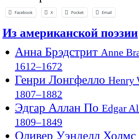
Facebook
X
Pocket
Email
Из американской поэзии
Анна Брэдстрит
Anne Bra
1612–1672
Генри Лонгфелло
Henry 
1807–1882
Эдгар Аллан По
Edgar Al
1809–1849
Оливер Уэнделл Холмс