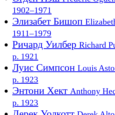
1902–1971
Элизабет Бишоп
Elizabet
1911–1979
Ричард Уилбер
Richard P
р. 1921
Луис Симпсон
Louis Ast
р. 1923
Энтони Хект
Anthony Hec
р. 1923
Дерек Уолкотт
Derek Alto