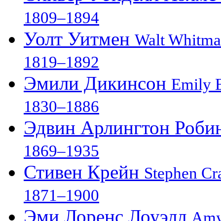
1809–1894
Уолт Уитмен
Walt Whitm
1819–1892
Эмили Дикинсон
Emily 
1830–1886
Эдвин Арлингтон Роби
1869–1935
Стивен Крейн
Stephen Cr
1871–1900
Эми Лоренс Лоуэлл
Amy