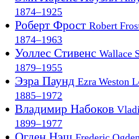
1874–1925
Роберт Фрост
Robert Fros
1874–1963
Уоллес Стивенс
Wallace 
1879–1955
Эзра Паунд
Ezra Weston 
1885–1972
Владимир Набоков
Vlad
1899–1977
Огден Нэш
Frederic Ogde