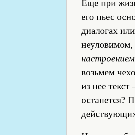
Еще при жизн
его пьес осн
диалогах или
неуловимом, 
настроением
возьмем чех
из нее текст
останется? П
действующих