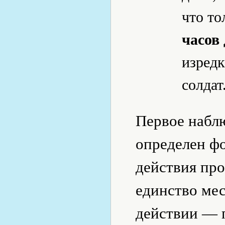
что то
часов
изредк
солда
Первое набл
определен ф
действия про
единство мес
действии — п