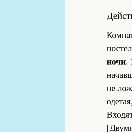
Дейст
Комнат
посте
ночи
.
начавш
не лож
одетая
Входя
[Двумя