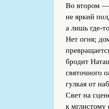
Во втором — 
не яркий пол
а лишь где-т
Нет огня; до
превращаетс
бродит Наташ
святочного о
гулкая от на
Свет на сцен
к мглистому 