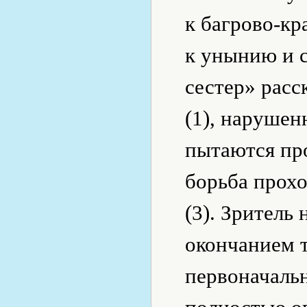
к багрово-кр
к унынию и 
сестер» расс
(1), наруше
пытаются про
борьба прохо
(3). Зритель
окончанием 
первоначальн