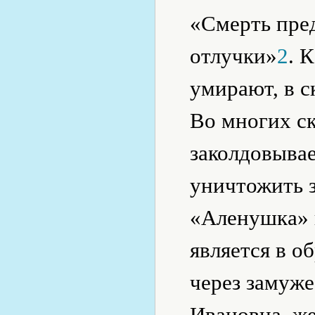
«Смерть пре
отлучки»
2
. 
умирают, в с
Во многих ск
заколдовывае
уничтожить з
«Аленушка» и
является в о
через замуже
Ивановна, же