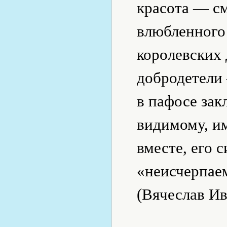
красота — см
влюбленного 
королевских 
добродетели
в пафосе зак
видимому, им
вместе, его 
«неисчерпае
(Вячеслав Ив