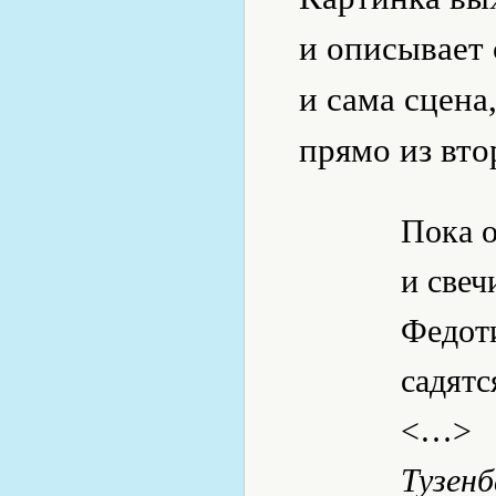
и описывает
и сама сцена
прямо из вто
Пока о
и све
Федоти
садятс
<…>
Тузенб