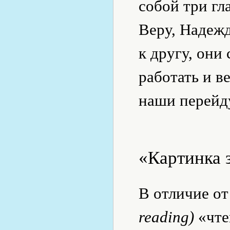
собой три г
Веру, Надежд
к другу, они
работать и в
наши перейду
«Картинка 
В отличие от
reading)
«чте