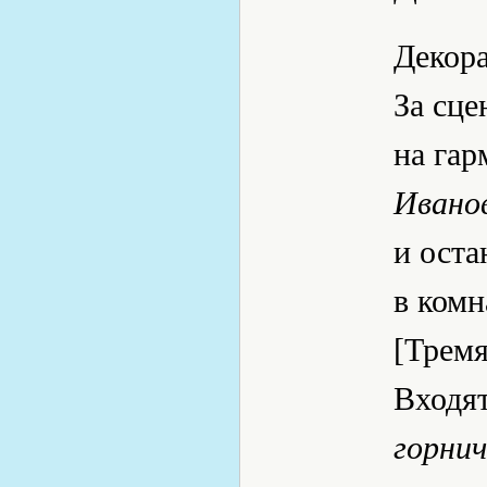
Декора
За сце
на гар
Ивано
и оста
в комн
[Тремя
Входя
горни