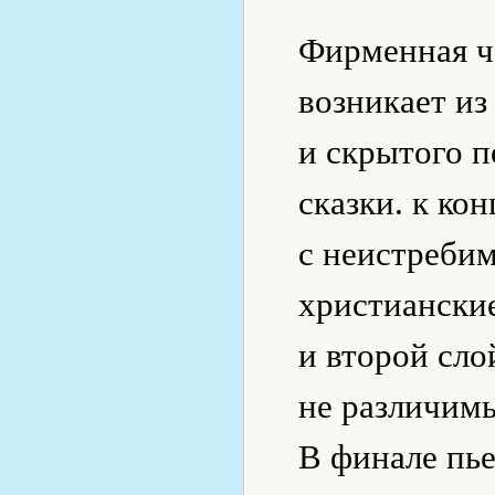
Фирменная че
возникает из
и скрытого 
сказки. к ко
с неистреби
христианские
и второй сло
не различимы
В финале пь