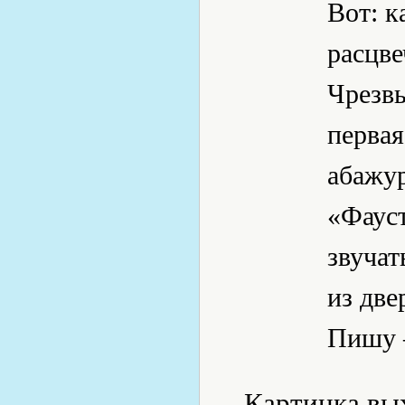
Вот: к
расцве
Чрезвы
первая
абажур
«Фауст
звучат
из две
Пишу 
Картинка вых