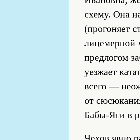
схему. Она н
(прогоняет 
лицемерной л
предлогом за
уезжает ката
всего — нео
от сюсюкания
Бабы-Яги в р
Чехов явно р