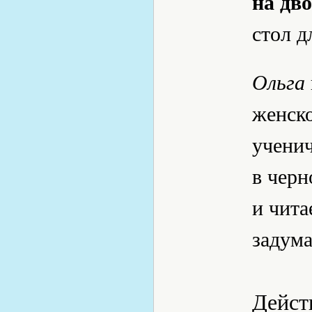
на дво
стол д
Ольга
женско
ученич
в черн
и чита
задум
Дейст