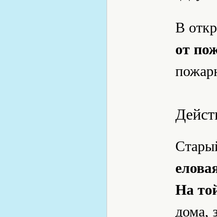
В отк
от по
пожарн
Дейст
Стары
еловая
На то
дома, 