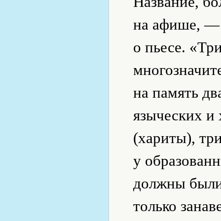
Название, б
на афише, — 
о пьесе. «Тр
многозначит
на память дв
языческих и 
(хариты), тр
у образованн
должны были 
только занав