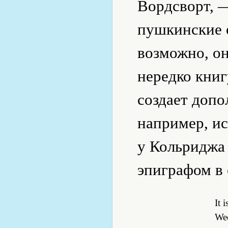
Вордсворт, —
пушкинские о
возможно, о
нередко книг
создает допо
например, ис
у Кольриджа
эпиграфом в 
It 
Wee