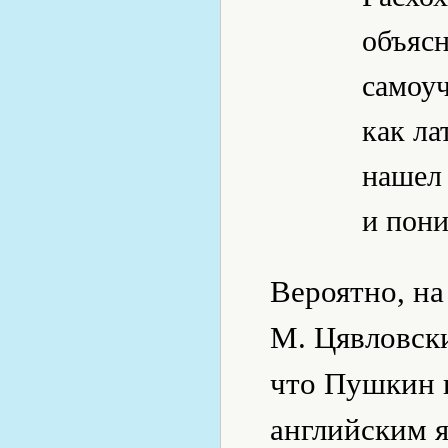
объясн
самоуч
как ла
нашел
и пони
Вероятно, н
М. Цявловск
что Пушкин в
английским 