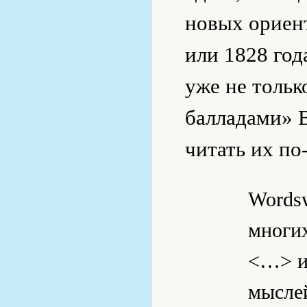
новых ориент
или 1828 год
уже не тольк
балладами» 
читать их по
Wordsw
многи
<…> и
мысле