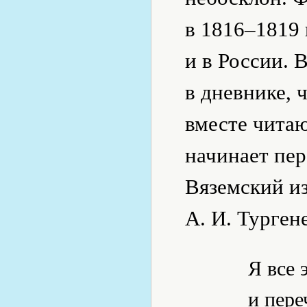
в 1816–1819 
и в России. 
в дневнике, 
вместе читаю
начинает пе
Вяземский и
А. И. Турген
Я все 
и пере