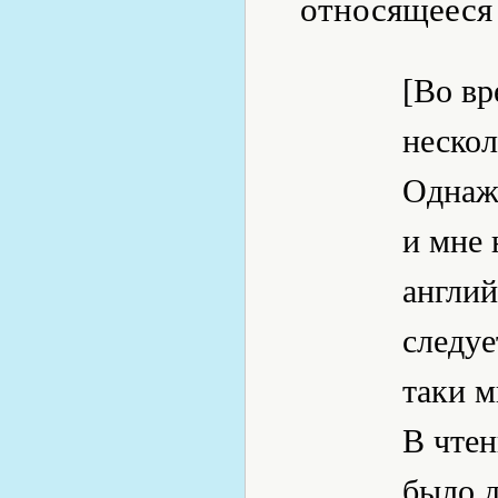
относящееся 
[Во вр
нескол
Однажд
и мне 
англий
следуе
таки м
В чте
было д