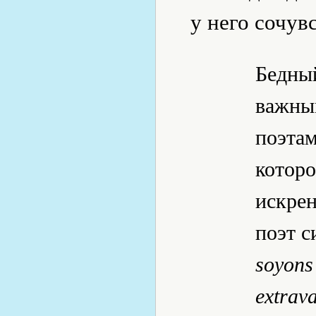
у него сочув
Бедны
важны
поэтам
которо
искре
поэт с
soyons 
extrav