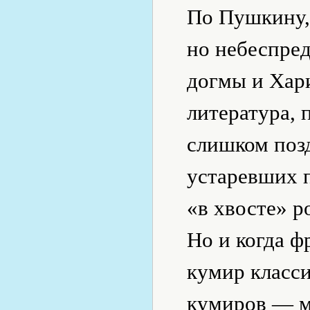
По Пушкину,
но небеспред
догмы и Хар
литература, 
слишком позд
устаревших п
«в хвосте» р
Но и когда ф
кумир класси
кумиров — м