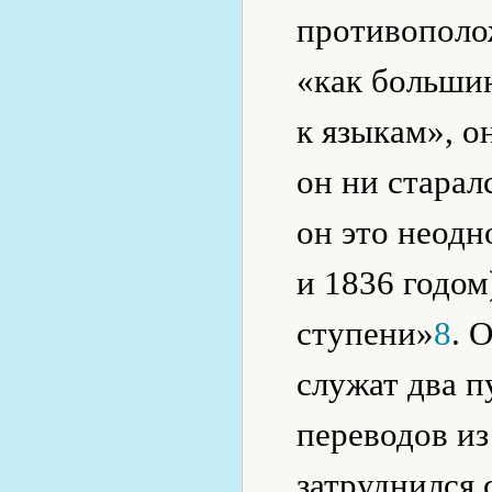
противополо
«как большин
к языкам», о
он ни старал
он это неодн
и 1836 годом
ступени»
8
. 
служат два 
переводов из
затруднился 