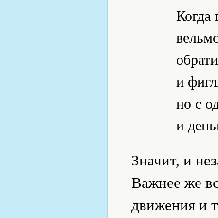
Когда 
вельмо
обрати
и фигл
но с о
и день
Значит, и не
Важнее же в
движения и т