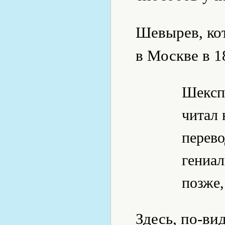
Шевырев, ко
в Москве в 1
Шексп
читал 
перево
гениал
позже,
Здесь, по-ви