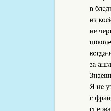
в блед
из кое
не чер
поколе
когда-
за анг
Знаешь
Я не у
с фран
сперва