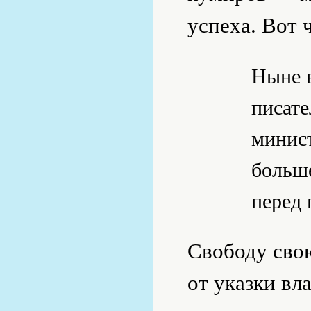
успеха. Вот 
Ныне в
писате
минист
больше
перед
Свободу сво
от указки вл