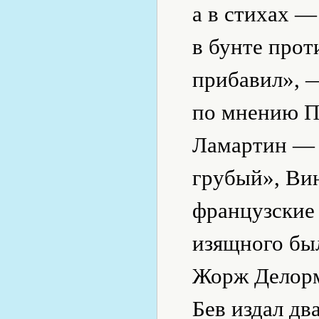
а в стихах —
в бунте прот
прибавил», 
по мнению П
Ламартин — 
грубый», Ви
французские 
изящного бы
Жорж Делорм
Бев издал дв