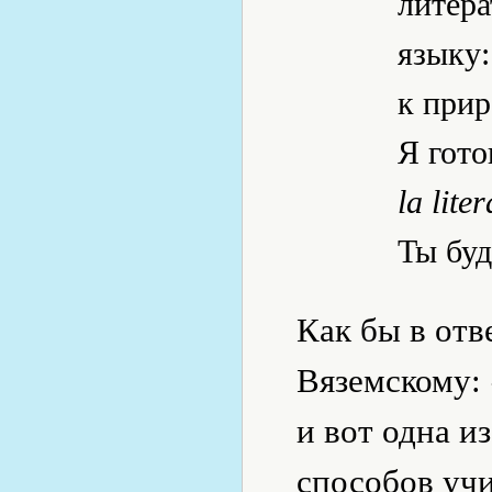
литера
языку:
к при
Я гото
la lite
Ты буд
Как бы в отв
Вяземскому:
и вот одна и
способов учи