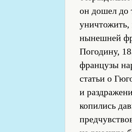
oн дошел до 
уничтожить, 
нынешней фр
Погодину, 18
французы на
статьи о Гюг
и раздражени
копились дав
предчувствов