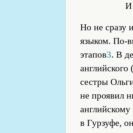
И
Но не сразу 
языком. По-в
этапов
3
. В д
английского 
сестры Ольги
не проявил н
английскому 
в Гурзуфе, о