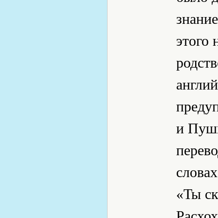
знание
этого 
родств
англий
предуп
и Пуш
перево
словах
«Ты ск
Расхох