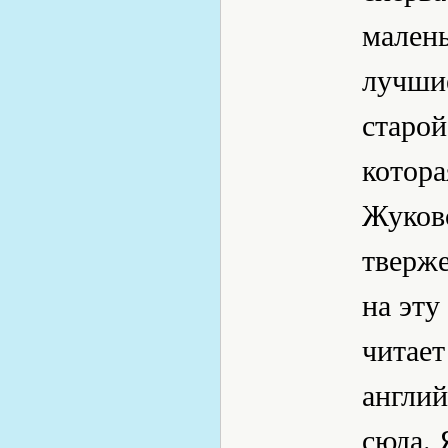
малень
лучшие
старо
котора
Жуковс
тверже
на эту
читает
англий
сюда. 