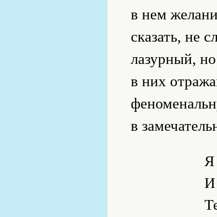
в нем желани
сказать, не 
лазурный, но
в них отраж
феноменальну
в замечатель
Я
И
Т