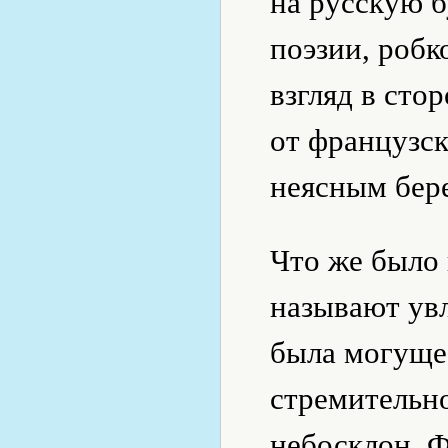
на русскую б
поэзии, роб
взгляд в сто
от французск
неясным бер
Что же было
называют ув
была могуще
стремительно
небосклон. Ф