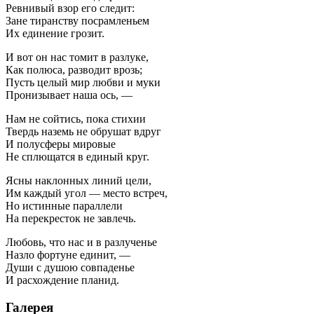
Ревнивый взор его следит:
Зане тиранству посрамленьем
Их единение грозит.
И вот он нас томит в разлуке,
Как полюса, разводит врозь;
Пусть целый мир любви и муки
Пронизывает наша ось, —
Нам не сойтись, пока стихии
Твердь наземь не обрушат вдруг
И полусферы мировые
Не сплющатся в единый круг.
Ясны наклонных линий цели,
Им каждый угол — место встреч,
Но истинные параллели
На перекресток не завлечь.
Любовь, что нас и в разлученье
Назло фортуне единит, —
Души с душою совпаденье
И расхождение планид.
Галерея