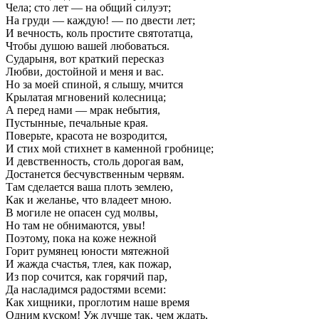
Чела; сто лет — на общий силуэт;
На груди — каждую! — по двести лет;
И вечность, коль простите святотатца,
Чтобы душою вашей любоваться.
Сударыня, вот краткий пересказ
Любви, достойной и меня и вас.
Но за моей спиной, я слышу, мчится
Крылатая мгновений колесница;
А перед нами — мрак небытия,
Пустынные, печальные края.
Поверьте, красота не возродится,
И стих мой стихнет в каменной гробнице;
И девственность, столь дорогая вам,
Достанется бесчувственным червям.
Там сделается ваша плоть землею,
Как и желанье, что владеет мною.
В могиле не опасен суд молвы,
Но там не обнимаются, увы!
Поэтому, пока на коже нежной
Горит румянец юности мятежной
И жажда счастья, тлея, как пожар,
Из пор сочится, как горячий пар,
Да насладимся радостями всеми:
Как хищники, проглотим наше время
Одним куском! Уж лучше так, чем ждать,