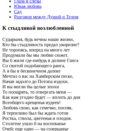
Глаза и слезы
Юная любовь
Сад
Разговор между Душой и Телом
К стыдливой возлюбленной
Сударыня, будь вечны наши жизни,
Кто бы стыдливость предал укоризне?
Не торопясь, вперед на много лет
Продумали бы мы любви сюжет.
Вы б жили где-нибудь в долине Ганга
Со свитой подобающего ранга,
А я бы в бесконечном далеке
Мечтал о вас на Хамберском песке,
Начав задолго до Потопа вздохи.
И вы могли бы целые эпохи
То поощрять, то отвергать меня —
Как вам угодно будет — вплоть до дня
Всеобщего крещенья иудеев!
Любовь свою, как семечко, посеяв,
Я терпеливо был бы ждать готов
Ростка, ствола, цветенья и плодов.
Столетие ушло б на воспеванье
Очей; еще одно — на созерцанье