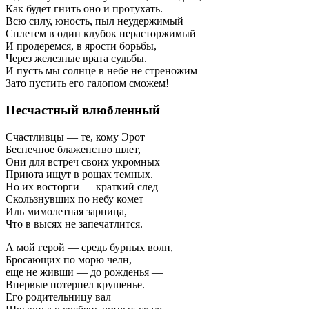
Как будет гнить оно и протухать.
Всю силу, юность, пыл неудержимый
Сплетем в один клубок нерасторжимый
И продеремся, в ярости борьбы,
Через железные врата судьбы.
И пусть мы солнце в небе не стреножим —
Зато пустить его галопом сможем!
Несчастный влюбленный
Счастливцы — те, кому Эрот
Беспечное блаженство шлет,
Они для встреч своих укромных
Приюта ищут в рощах темных.
Но их восторги — краткий след
Скользнувших по небу комет
Иль мимолетная зарница,
Что в высях не запечатлится.
А мой герой — средь бурных волн,
Бросающих по морю челн,
еще не живши — до рожденья —
Впервые потерпел крушенье.
Его родительницу вал