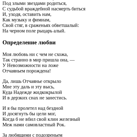
Под злыми звездами родиться,
С судьбой враждебной насмерть биться
И, уходя, оставить нам,
Как музыку и фимиам,
Свой стяг, в сраженьях обветшалый:
На черном поле рыцарь алый.
Определение любви
Моя любовь ни с чем не схожа,
Так странно в мир пришла она, —
У Невозможности на ложе
Отчаяньем порождена!
Да, лишь Отчаянье открыло
Мне эту даль и эту высь,
Куда Надежде жидкокрылой
И в дерзких снах не занестись.
И я бы пролетел над бездной
И досягнуть бы цели мог,
Когда б не вбил свой клин железный
Меж нами самовластный Рок.
За любящими с подозреньем