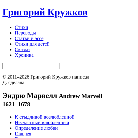
Григорий Кружков
Стихи
Переводы
Статьи и эссе
Стихи для детей
Сказки
Хроника
© 2011–2026 Григорий Кружков написал
Д. сделала
Эндрю Марвелл
Andrew Marvell
1621–1678
К стыдливой возлюбленной
Несчастный влюбленный
Определение любви
Галерея