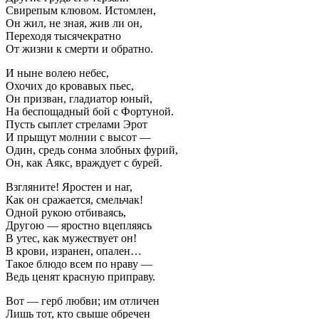
Свирепым клювом. Истомлен,
Он жил, не зная, жив ли он,
Переходя тысячекратно
От жизни к смерти и обратно.
И ныне волею небес,
Охочих до кровавых пьес,
Он призван, гладиатор юный,
На беспощадный бой с Фортуной.
Пусть сыплет стрелами Эрот
И прыщут молнии с высот —
Один, средь сонма злобных фурий,
Он, как Аякс, враждует с бурей.
Взгляните! Яростен и наг,
Как он сражается, смельчак!
Одной рукою отбиваясь,
Другою — яростно вцепляясь
В утес, как мужествует он!
В крови, изранен, опален…
Такое блюдо всем по нраву —
Ведь ценят красную приправу.
Вот — герб любви; им отличен
Лишь тот, кто свыше обречен