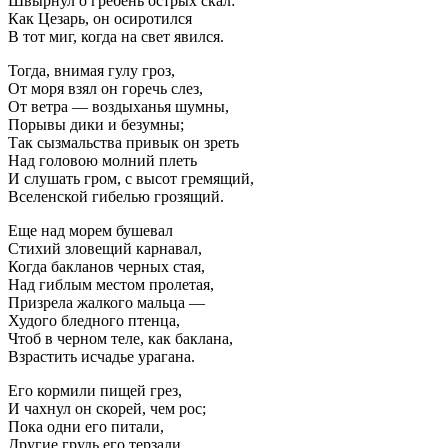
Швырнул о гребень острых скал:
Как Цезарь, он осиротился
В тот миг, когда на свет явился.
Тогда, внимая гулу гроз,
От моря взял он горечь слез,
От ветра — воздыханья шумны,
Порывы дики и безумны;
Так сызмальства привык он зреть
Над головою молний плеть
И слушать гром, с высот гремящий,
Вселенской гибелью грозящий.
Еще над морем бушевал
Стихий зловещий карнавал,
Когда бакланов черных стая,
Над гиблым местом пролетая,
Призрела жалкого мальца —
Худого бледного птенца,
Чтоб в черном теле, как баклана,
Взрастить исчадье урагана.
Его кормили пищей грез,
И чахнул он скорей, чем рос;
Пока одни его питали,
Другие грудь его терзали