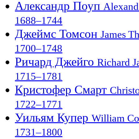
Александр Поуп
Alexand
1688–1744
Джеймс Томсон
James T
1700–1748
Ричард Джейго
Richard J
1715–1781
Кристофер Смарт
Christ
1722–1771
Уильям Купер
William C
1731–1800