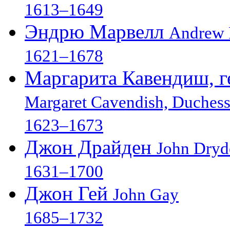
1613–1649
Эндрю Марвелл
Andrew 
1621–1678
Маргарита Кавендиш, г
Margaret Cavendish, Duches
1623–1673
Джон Драйден
John Dryd
1631–1700
Джон Гей
John Gay
1685–1732