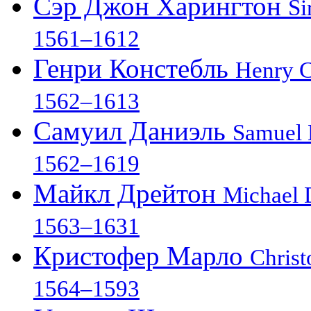
Сэр Джон Харингтон
Si
1561–1612
Генри Констебль
Henry C
1562–1613
Самуил Даниэль
Samuel 
1562–1619
Майкл Дрейтон
Michael 
1563–1631
Кристофер Марло
Chris
1564–1593