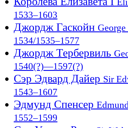
Королева Елизавета I
El
1533–1603
Джордж Гаскойн
George
1534/1535–1577
Джордж Тербервиль
Geo
1540(?)—1597(?)
Сэр Эдвард Дайер
Sir E
1543–1607
Эдмунд Спенсер
Edmund
1552–1599