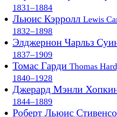
1831–1884
Льюис Кэрролл
Lewis Car
1832–1898
Элджернон Чарльз Суи
1837–1909
Томас Гарди
Thomas Har
1840–1928
Джерард Мэнли Хопки
1844–1889
Роберт Льюис Стивенс