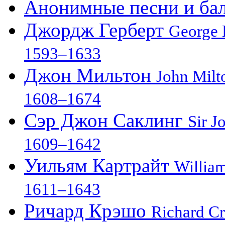
Анонимные песни и бал
Джордж Герберт
George 
1593–1633
Джон Мильтон
John Milt
1608–1674
Сэр Джон Саклинг
Sir J
1609–1642
Уильям Картрайт
William
1611–1643
Ричард Крэшо
Richard C