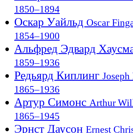
1850–1894
Оскар Уайльд
Oscar Finga
1854–1900
Альфред Эдвард Хаусм
1859–1936
Редьярд Киплинг
Joseph
1865–1936
Артур Симонс
Arthur Wi
1865–1945
Эрнст Даусон
Ernest Chr