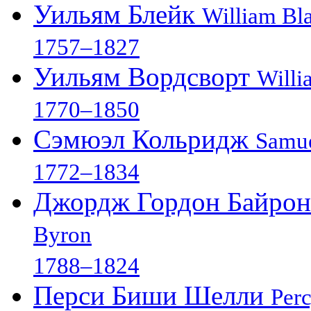
Уильям Блейк
William Bl
1757–1827
Уильям Вордсворт
Willi
1770–1850
Сэмюэл Кольридж
Samue
1772–1834
Джордж Гордон Байро
Byron
1788–1824
Перси Биши Шелли
Perc