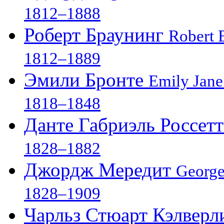
1812–1888
Роберт Браунинг
Robert 
1812–1889
Эмили Бронте
Emily Jane
1818–1848
Данте Габриэль Россет
1828–1882
Джордж Мередит
George
1828–1909
Чарльз Стюарт Кэлвер