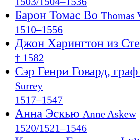
1503/1504–1536
Барон Томас Во
Thomas V
1510–1556
Джон Харингтон из Ст
† 1582
Сэр Генри Говард, гра
Surrey
1517–1547
Анна Эскью
Anne Askew
1520/1521–1546