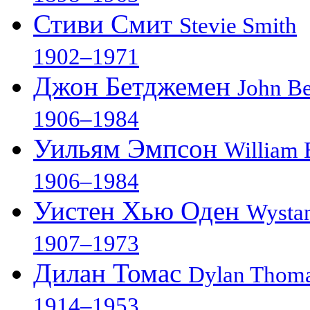
Стиви Смит
Stevie Smith
1902–1971
Джон Бетджемен
John B
1906–1984
Уильям Эмпсон
William
1906–1984
Уистен Хью Оден
Wysta
1907–1973
Дилан Томас
Dylan Thom
1914–1953