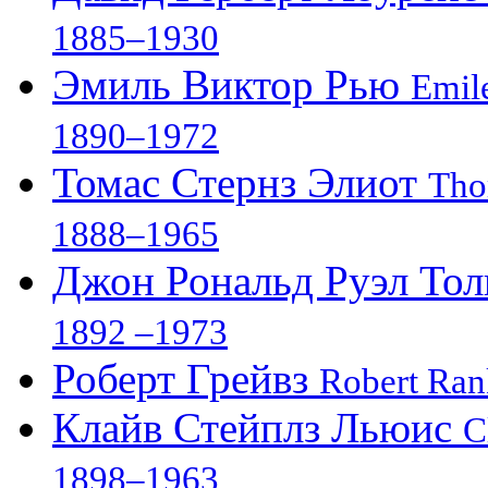
1885–1930
Эмиль Виктор Рью
Emile
1890–1972
Томас Стернз Элиот
Tho
1888–1965
Джон Рональд Руэл То
1892 –1973
Роберт Грейвз
Robert Ran
Клайв Стейплз Льюис
C
1898–1963