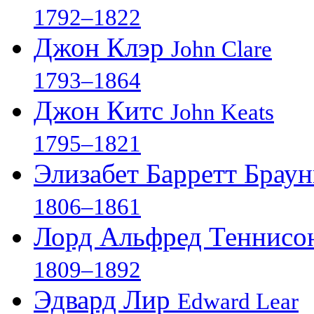
1792–1822
Джон Клэр
John Clare
1793–1864
Джон Китс
John Keats
1795–1821
Элизабет Барретт Брау
1806–1861
Лорд Альфред Теннис
1809–1892
Эдвард Лир
Edward Lear