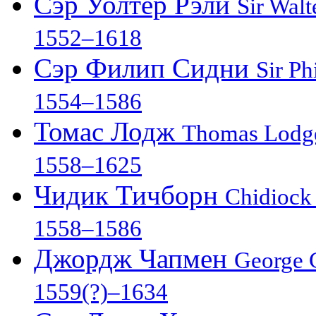
Сэр Уолтер Рэли
Sir Walt
1552–1618
Сэр Филип Сидни
Sir Ph
1554–1586
Томас Лодж
Thomas Lodg
1558–1625
Чидик Тичборн
Chidiock
1558–1586
Джордж Чапмен
George
1559(?)–1634