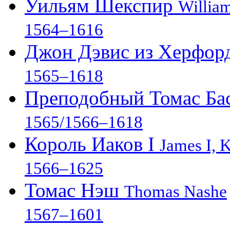
Уильям Шекспир
Willia
1564–1616
Джон Дэвис из Херфор
1565–1618
Преподобный Томас Ба
1565/1566–1618
Король Иаков I
James I, 
1566–1625
Томас Нэш
Thomas Nashe
1567–1601