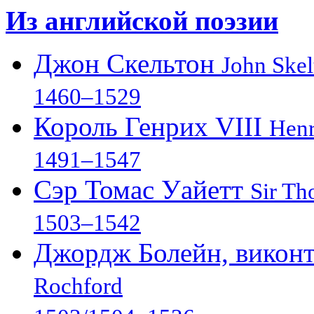
Из английской поэзии
Джон Скельтон
John Skel
1460–1529
Король Генрих VIII
Henr
1491–1547
Сэр Томас Уайетт
Sir Th
1503–1542
Джордж Болейн, викон
Rochford