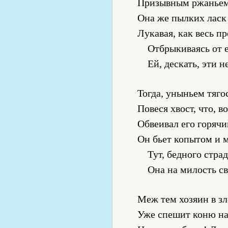
Призывным ржаньем
Она же пылких ласк 
Лукавая, как весь п
Отбрыкиваясь от е
Ей, дескать, эти 
Тогда, уныньем тяго
Повеся хвост, что, в
Обвеивал его горячи
Он бьет копытом и 
Тут, бедного стра
Она на милость св
Меж тем хозяин в зл
Уже спешит коню на