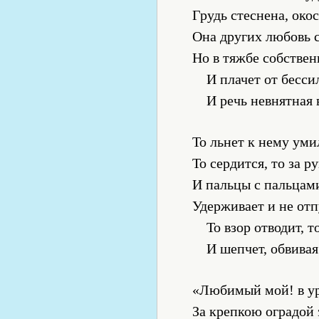
Грудь стеснена, око
Она других любовь с
Но в тяжбе собствен
И плачет от бессил
И речь невнятная 
То льнет к нему уми
То сердится, то за ру
И пальцы с пальцами
Удерживает и не отп
То взор отводит, т
И шепчет, обвивая
«Любимый мой! в ур
За крепкою оградой 