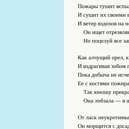
Пожары тушит вспы
И сушит их своими 
И ветер вздохов на 
Он ищет отрезвл
Но поцелуй все за
Как алчущий орел, 
И вздрагивая зобом 
Пока добыча не исче
Ее с костями пожира
Так юношу прекра
Она лобзала — в ш
От ласк неукротимы
Он морщится с досад