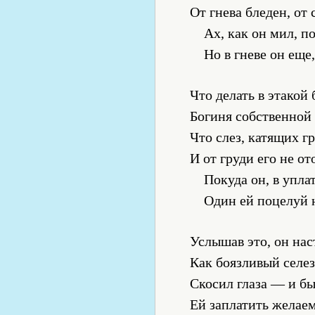
От гнева бледен, от
Ах, как он мил, п
Но в гневе он еще
Что делать в этакой 
Богиня собственной 
Что слез, катящих г
И от груди его не от
Покуда он, в уплат
Один ей поцелуй н
Услышав это, он на
Как боязливый селе
Скосил глаза — и бы
Ей заплатить желае