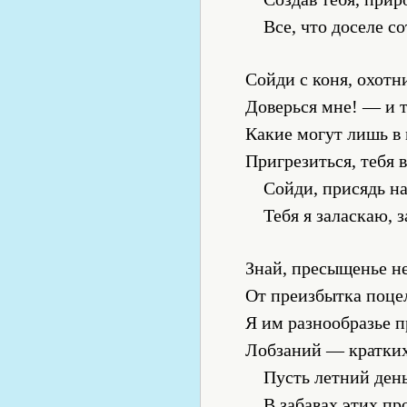
Все, что доселе с
Сойди с коня, охотн
Доверься мне! — и т
Какие могут лишь в
Пригрезиться, тебя в
Сойди, присядь на
Тебя я заласкаю, 
Знай, пресыщенье не
От преизбытка поце
Я им разнообразье 
Лобзаний — кратких,
Пусть летний день
В забавах этих про