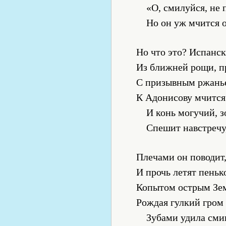
«О, смилуйся, не
Но он уж мчится о
Но что это? Испанс
Из ближней рощи, пр
С призывным ржанье
К Адонисову мчится
И конь могучий, з
Спешит навстречу,
Плечами он поводит
И прочь летят пеньк
Копытом острым Зем
Рождая гулкий гром 
Зубами удила сми