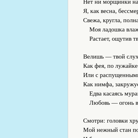
Нет ни морщинки на
Я, как весна, бессме
Свежа, кругла, полн
Моя ладошка влаж
Растает, ощутив т
Велишь — твой слух
Как фея, по лужайке
Или с распущенным
Как нимфа, закружус
Едва касаясь мур
Любовь — огонь в
Смотри: головки хр
Мой нежный стан по