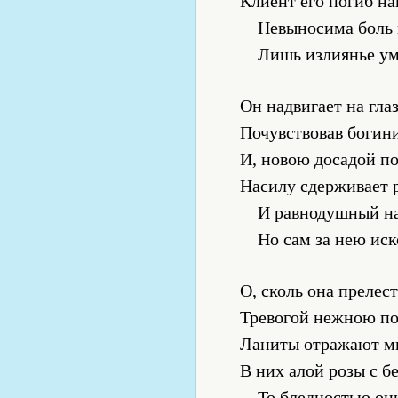
Клиент его погиб на
Невыносима боль 
Лишь излиянье ум
Он надвигает на глаз
Почувствовав богин
И, новою досадой по
Насилу сдерживает 
И равнодушный на
Но сам за нею иск
О, сколь она прелест
Тревогой нежною по
Ланиты отражают мы
В них алой розы с б
То бледностью он