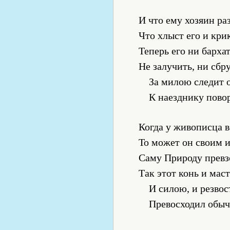
И что ему хозяин ра
Что хлыст его и кри
Теперь его ни барха
Не залучить, ни сбр
За милою следит 
К наезднику пово
Когда у живописца в
То может он своим 
Саму Природу превз
Так этот конь и мас
И силою, и резвос
Превосходил обыч