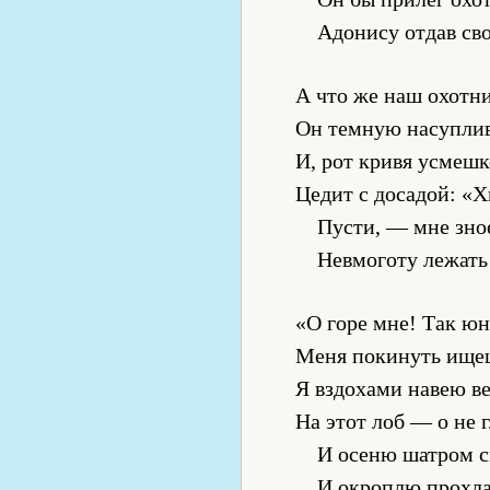
Адонису отдав сво
А что же наш охотни
Он темную насуплив
И, рот кривя усмеш
Цедит с досадой: «Х
Пусти, — мне зно
Невмоготу лежать
«О горе мне! Так юн
Меня покинуть ищеш
Я вздохами навею в
На этот лоб — о не 
И осеню шатром с
И окроплю прохла