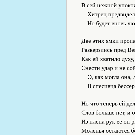
В сей нежной упоко
Хитрец предвидел:
Но будет вновь л
Две этих ямки проп
Разверзлись пред Ве
Как ей хватило духу
Снести удар и не со
О, как могла она,
В спесивца бессе
Но что теперь ей де
Слов больше нет, и 
Из плена рук ее он р
Моленья остаются б