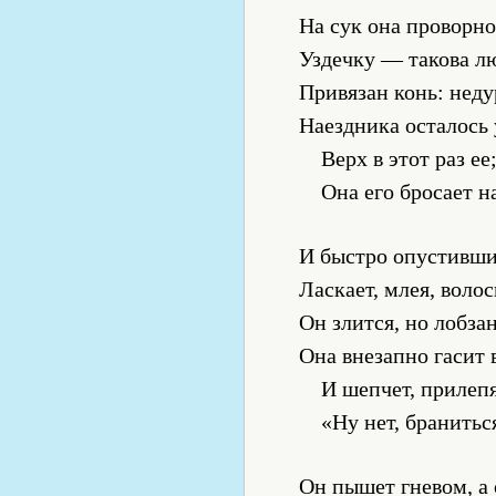
На сук она проворн
Уздечку — такова л
Привязан конь: неду
Наездника осталось 
Верх в этот раз ее
Она его бросает н
И быстро опустивши
Ласкает, млея, воло
Он злится, но лобза
Она внезапно гасит 
И шепчет, прилепя
«Ну нет, браниться
Он пышет гневом, а 