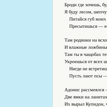
Броди где хочешь, б
Я буду лесом, шепч
Питайся губ моих
Пресытишься — ес
Там родинки на всх
И влажные ложбины
Там ты в чащобах т
Укроешься от всех 
Нигде не встрети
Пусть лают псы —
Адонис рассмеялся 
Две ямки на ланита
Их вырыл Купидон, 