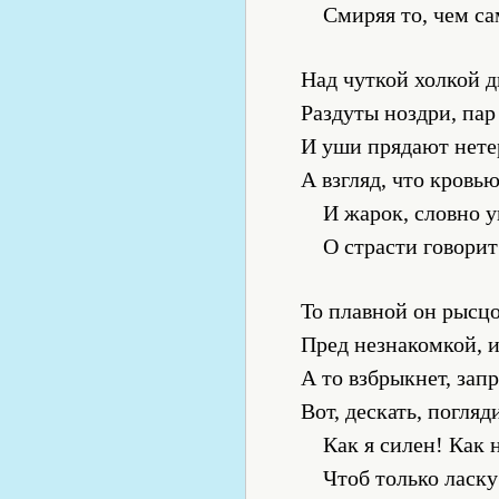
Смиряя то, чем са
Над чуткой холкой д
Раздуты ноздри, пар 
И уши прядают нете
А взгляд, что кровь
И жарок, словно у
О страсти говори
То плавной он рысцо
Пред незнакомкой, 
А то взбрыкнет, зап
Вот, дескать, погляд
Как я силен! Как 
Чтоб только ласку