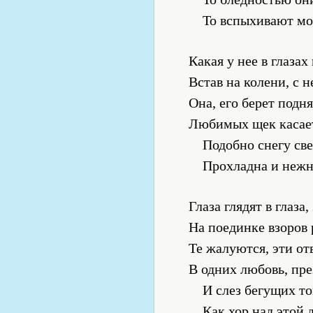
То вспыхивают мо
Какая у нее в глазах
Встав на колени, с 
Она, его берет подня
Любимых щек касае
Подобно снегу св
Прохладна и нежн
Глаза глядят в глаза
На поединке взоров 
Те жалуются, эти от
В одних любовь, пре
И слез бегущих 
Как хор над этой