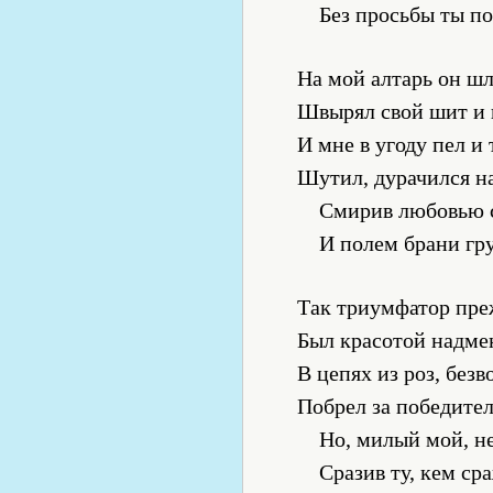
Без просьбы ты п
На мой алтарь он шл
Швырял свой шит и
И мне в угоду пел и 
Шутил, дурачился н
Смирив любовью 
И полем брани гр
Так триумфатор пр
Был красотой надме
В цепях из роз, без
Побрел за победите
Но, милый мой, н
Сразив ту, кем ср