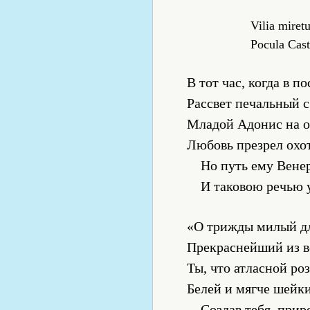
Vilia miret
Pocula Cast
В тот час, когда в 
Рассвет печальный 
Младой Адонис на о
Любовь презрел охо
Но путь ему Вене
И таковою речью 
«О трижды милый дл
Прекраснейший из в
Ты, что атласной ро
Белей и мягче шейк
Создав тебя, прир