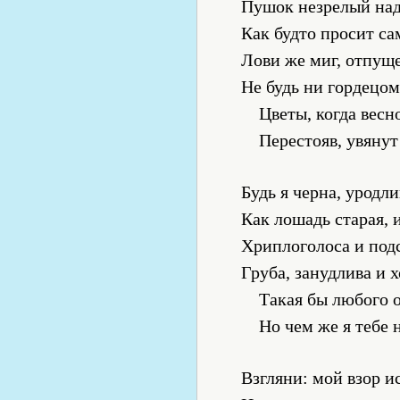
Пушок незрелый над
Как будто просит са
Лови же миг, отпущ
Не будь ни гордецом
Цветы, когда весно
Перестояв, увянут
Будь я черна, уродли
Как лошадь старая, 
Хриплоголоса и подс
Груба, занудлива и 
Такая бы любого о
Но чем же я тебе 
Взгляни: мой взор и