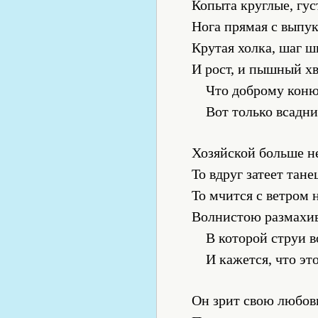
Копыта круглые, гус
Нога прямая с выпу
Крутая холка, шаг ш
И рост, и пышный хв
Что доброму коню
Вот только всадни
Хозяйской больше не
То вдруг затеет тане
То мчится с ветром 
Волнистою размахив
В которой струи в
И кажется, что эт
Он зрит свою любовь