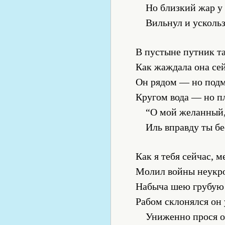
Но близкий жар у 
Вильнул и ускольз
В пустыне путник та
Как жаждала она сей
Он рядом — но подм
Кругом вода — но п
“О мой желанный,
Иль вправду ты б
Как я тебя сейчас, м
Молил войны неукр
Набыча шею грубую 
Рабом склонялся он у
Униженно прося о