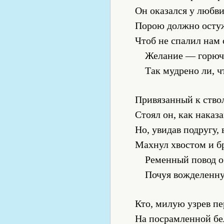
Он оказался у любви
Порою должно остуж
Чтоб не спалил нам 
Желание — горюч
Так мудрено ли, ч
Привязанный к ствол
Стоял он, как наказ
Но, увидав подругу,
Махнул хвостом и бр
Ременный повод об
Почуя вожделенну
Кто, милую узрев пе
На посрамленной бе