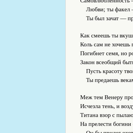
Самовлюбленность 
Любви; ты факел —
Ты был зачат — пр
Как смеешь ты вкуш
Коль сам не хочешь 
Погибнет семя, но р
Закон всеобщий быти
Пусть красоту тво
Ты предаешь векам
Меж тем Венеру про
Исчезла тень, и возд
Титана взор с пыла
На прелести богини 
Он бы прилег охот