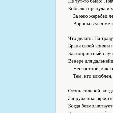
Не тут-то было! Лов
Кобылка прянула и м
За нею жеребец ле
Вороны вслед мет
Что делать! На траву
Браня своей коняги 
Благоприятный случ
Венере для дальней
Несчастной, как т
Тем, кто влюблен,
Огонь сильней, когд
Запруженная яростн
Когда безмолвствует