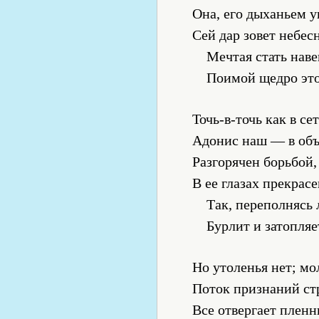
Она, его дыханьем у
Сей дар зовет небес
Мечтая стать наве
Поимой щедро это
Точь-в-точь как в с
Адонис наш — в объ
Разгорячен борьбой,
В ее глазах прекрасе
Так, переполнясь 
Бурлит и затопляе
Но утоленья нет; мо
Поток признаний ст
Все отвергает плен