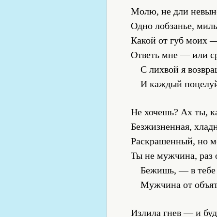
Молю, не дли невын
Одно лобзанье, милы
Какой от губ моих 
Ответь мне — или с
С лихвой я возвра
И каждый поцелуй
Не хочешь? Ах ты, 
Безжизненная, хладн
Раскрашенный, но м
Ты не мужчина, раз 
Бежишь, — в тебе
Мужчина от объят
Излила гнев — и буд