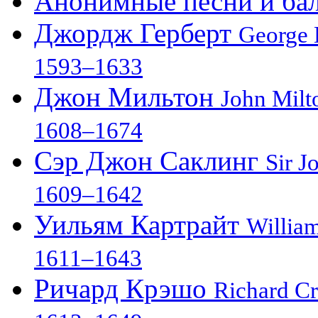
Анонимные песни и бал
Джордж Герберт
George 
1593–1633
Джон Мильтон
John Milt
1608–1674
Сэр Джон Саклинг
Sir J
1609–1642
Уильям Картрайт
William
1611–1643
Ричард Крэшо
Richard C