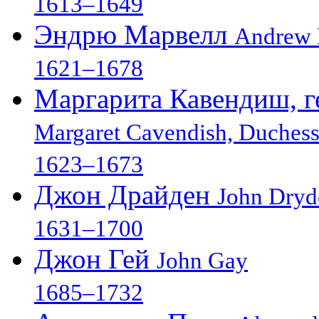
1613–1649
Эндрю Марвелл
Andrew 
1621–1678
Маргарита Кавендиш, г
Margaret Cavendish, Duches
1623–1673
Джон Драйден
John Dryd
1631–1700
Джон Гей
John Gay
1685–1732