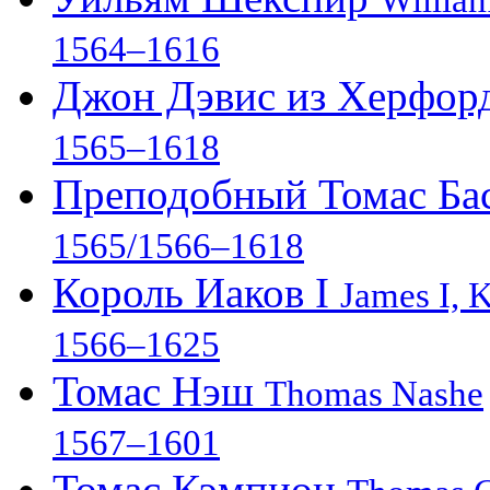
Willia
1564–1616
Джон Дэвис из Херфор
1565–1618
Преподобный Томас Ба
1565/1566–1618
Король Иаков I
James I, 
1566–1625
Томас Нэш
Thomas Nashe
1567–1601
Томас Кэмпион