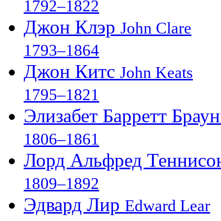
1792–1822
Джон Клэр
John Clare
1793–1864
Джон Китс
John Keats
1795–1821
Элизабет Барретт Брау
1806–1861
Лорд Альфред Теннис
1809–1892
Эдвард Лир
Edward Lear