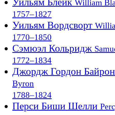
Уильям Блейк
William Bl
1757–1827
Уильям Вордсворт
Willi
1770–1850
Сэмюэл Кольридж
Samue
1772–1834
Джордж Гордон Байро
Byron
1788–1824
Перси Биши Шелли
Perc