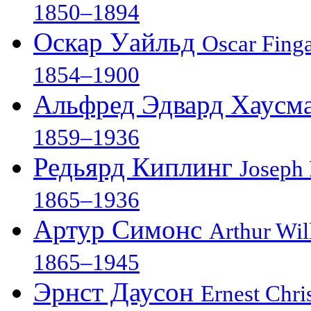
1850–1894
Оскар Уайльд
Oscar Finga
1854–1900
Альфред Эдвард Хаусм
1859–1936
Редьярд Киплинг
Joseph
1865–1936
Артур Симонс
Arthur Wi
1865–1945
Эрнст Даусон
Ernest Chr