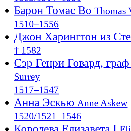
Барон Томас Во
Thomas V
1510–1556
Джон Харингтон из Ст
† 1582
Сэр Генри Говард, гра
Surrey
1517–1547
Анна Эскью
Anne Askew
1520/1521–1546
Королева Елизавета I
El