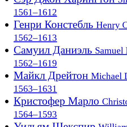
1561–1612
Генри Констебль
Henry C
1562–1613
Самуил Даниэль
Samuel 
1562–1619
Майкл Дрейтон
Michael 
1563–1631
Кристофер Марло
Chris
1564–1593
Уильям Шекспир