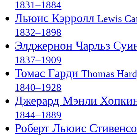
1831–1884
Льюис Кэрролл
Lewis Car
1832–1898
Элджернон Чарльз Суи
1837–1909
Томас Гарди
Thomas Har
1840–1928
Джерард Мэнли Хопки
1844–1889
Роберт Льюис Стивенс