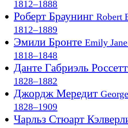
1812–1888
Роберт Браунинг
Robert 
1812–1889
Эмили Бронте
Emily Jane
1818–1848
Данте Габриэль Россет
1828–1882
Джордж Мередит
George
1828–1909
Чарльз Стюарт Кэлвер