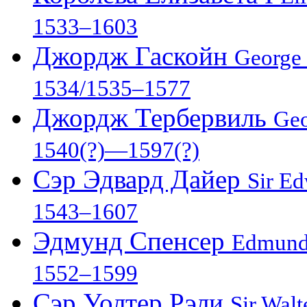
1533–1603
Джордж Гаскойн
George
1534/1535–1577
Джордж Тербервиль
Geo
1540(?)—1597(?)
Сэр Эдвард Дайер
Sir E
1543–1607
Эдмунд Спенсер
Edmund
1552–1599
Сэр Уолтер Рэли
Sir Walt