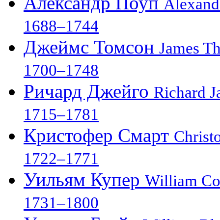
Александр Поуп
Alexand
1688–1744
Джеймс Томсон
James T
1700–1748
Ричард Джейго
Richard J
1715–1781
Кристофер Смарт
Christ
1722–1771
Уильям Купер
William C
1731–1800