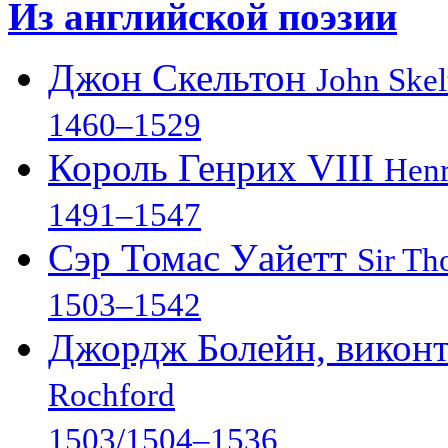
Из английской поэзии
Джон Скельтон
John Skel
1460–1529
Король Генрих VIII
Henr
1491–1547
Сэр Томас Уайетт
Sir Th
1503–1542
Джордж Болейн, викон
Rochford
1503/1504–1536