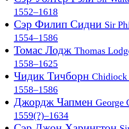
1552–1618
Сэр Филип Сидни
Sir Ph
1554–1586
Томас Лодж
Thomas Lodg
1558–1625
Чидик Тичборн
Chidiock
1558–1586
Джордж Чапмен
George
1559(?)–1634
Сэр Джон Харингтон
Si