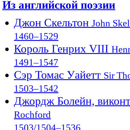
Из английской поэзии
Джон Скельтон
John Skel
1460–1529
Король Генрих VIII
Henr
1491–1547
Сэр Томас Уайетт
Sir Th
1503–1542
Джордж Болейн, викон
Rochford
1503/1504–1536