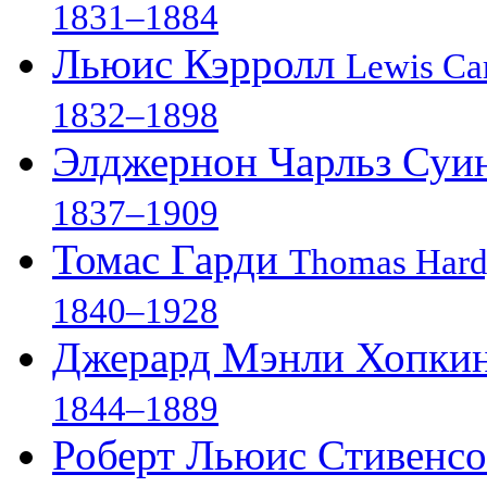
1831–1884
Льюис Кэрролл
Lewis Car
1832–1898
Элджернон Чарльз Суи
1837–1909
Томас Гарди
Thomas Har
1840–1928
Джерард Мэнли Хопки
1844–1889
Роберт Льюис Стивенс