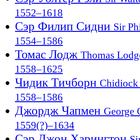
1552–1618
Сэр Филип Сидни
Sir Ph
1554–1586
Томас Лодж
Thomas Lodg
1558–1625
Чидик Тичборн
Chidiock
1558–1586
Джордж Чапмен
George
1559(?)–1634
Сэр Джон Харингтон
Si