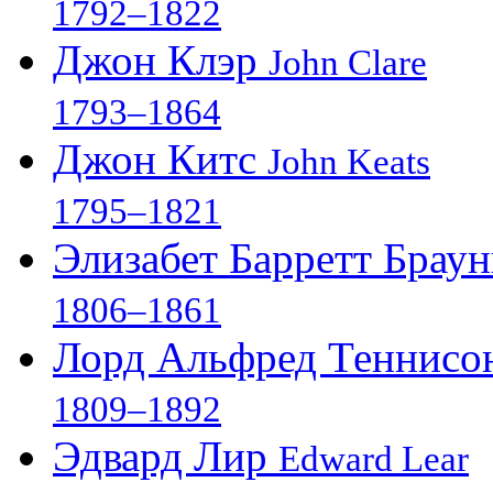
1792–1822
Джон Клэр
John Clare
1793–1864
Джон Китс
John Keats
1795–1821
Элизабет Барретт Брау
1806–1861
Лорд Альфред Теннис
1809–1892
Эдвард Лир
Edward Lear