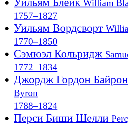
Уильям Блейк
William Bl
1757–1827
Уильям Вордсворт
Willi
1770–1850
Сэмюэл Кольридж
Samue
1772–1834
Джордж Гордон Байро
Byron
1788–1824
Перси Биши Шелли
Perc