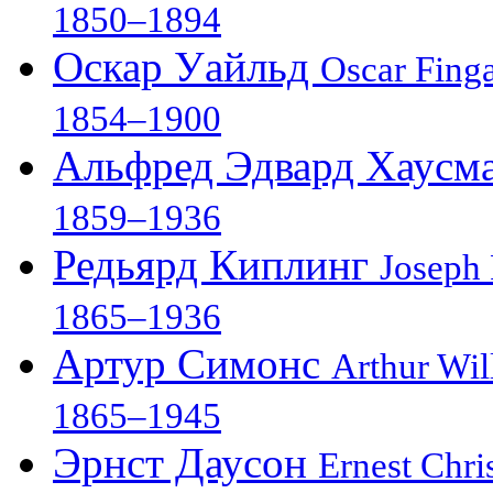
1850–1894
Оскар Уайльд
Oscar Finga
1854–1900
Альфред Эдвард Хаусм
1859–1936
Редьярд Киплинг
Joseph
1865–1936
Артур Симонс
Arthur Wi
1865–1945
Эрнст Даусон
Ernest Chr