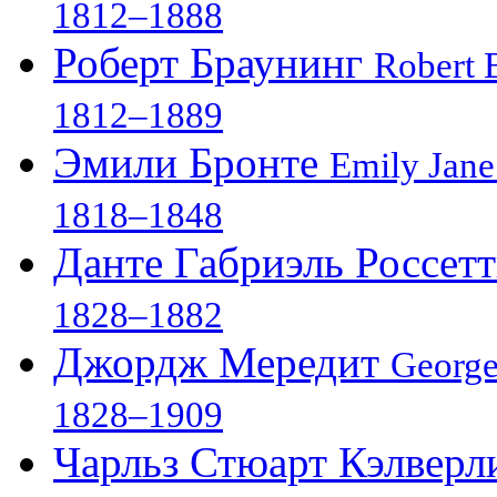
1812–1888
Роберт Браунинг
Robert 
1812–1889
Эмили Бронте
Emily Jane
1818–1848
Данте Габриэль Россет
1828–1882
Джордж Мередит
George
1828–1909
Чарльз Стюарт Кэлвер