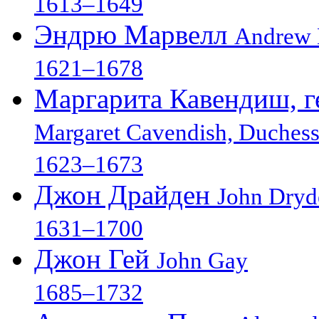
1613–1649
Эндрю Марвелл
Andrew 
1621–1678
Маргарита Кавендиш, г
Margaret Cavendish, Duches
1623–1673
Джон Драйден
John Dryd
1631–1700
Джон Гей
John Gay
1685–1732