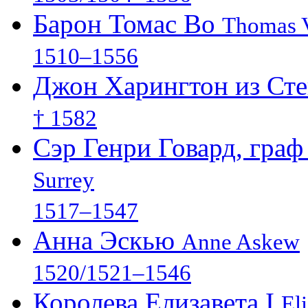
Барон Томас Во
Thomas V
1510–1556
Джон Харингтон из Ст
† 1582
Сэр Генри Говард, гра
Surrey
1517–1547
Анна Эскью
Anne Askew
1520/1521–1546
Королева Елизавета I
El