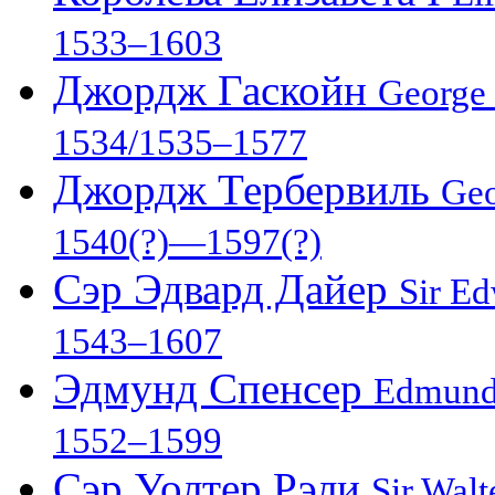
1533–1603
Джордж Гаскойн
George
1534/1535–1577
Джордж Тербервиль
Geo
1540(?)—1597(?)
Сэр Эдвард Дайер
Sir E
1543–1607
Эдмунд Спенсер
Edmund
1552–1599
Сэр Уолтер Рэли
Sir Walt