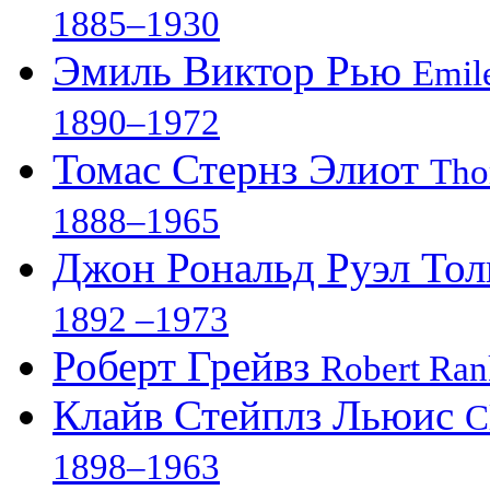
1885–1930
Эмиль Виктор Рью
Emile
1890–1972
Томас Стернз Элиот
Tho
1888–1965
Джон Рональд Руэл То
1892 –1973
Роберт Грейвз
Robert Ran
Клайв Стейплз Льюис
C
1898–1963