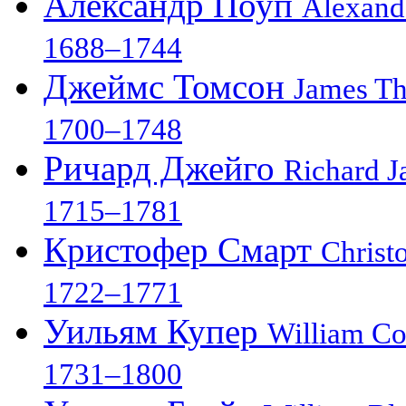
Александр Поуп
Alexand
1688–1744
Джеймс Томсон
James T
1700–1748
Ричард Джейго
Richard J
1715–1781
Кристофер Смарт
Christ
1722–1771
Уильям Купер
William C
1731–1800