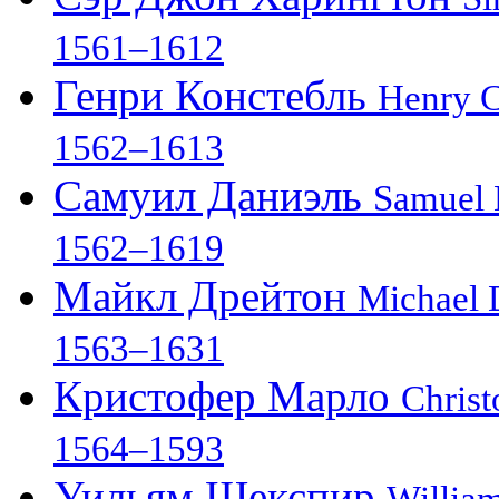
1561–1612
Генри Констебль
Henry C
1562–1613
Самуил Даниэль
Samuel 
1562–1619
Майкл Дрейтон
Michael 
1563–1631
Кристофер Марло
Chris
1564–1593
Уильям Шекспир