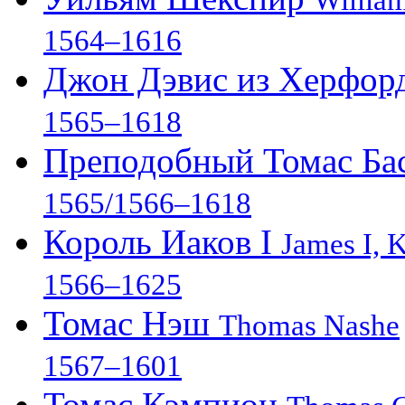
Willia
1564–1616
Джон Дэвис из Херфор
1565–1618
Преподобный Томас Ба
1565/1566–1618
Король Иаков I
James I, 
1566–1625
Томас Нэш
Thomas Nashe
1567–1601
Томас Кэмпион