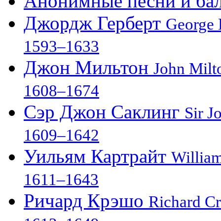
Анонимные песни и бал
Джордж Герберт
George 
1593–1633
Джон Мильтон
John Milt
1608–1674
Сэр Джон Саклинг
Sir J
1609–1642
Уильям Картрайт
William
1611–1643
Ричард Крэшо
Richard C