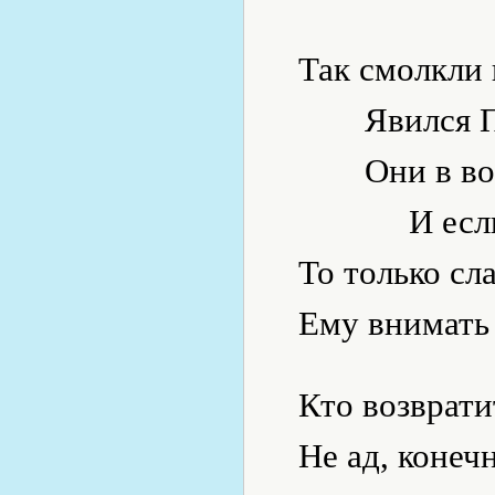
Так смолкли 
Явился П
Они в во
И есл
То только сл
Ему внимать
Кто возврат
Не ад, конечн