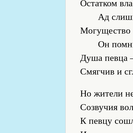
Остатком вла
Ад слиш
Могущество 
Он помн
Душа певца —
Смягчив и сг
Но жители н
Созвучия во
К певцу сош