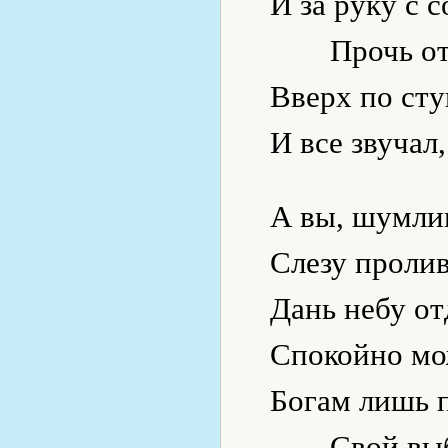
И за руку с 
Прочь о
Вверх по ст
И все звуча
А вы, шумли
Слезу пролив
Дань небу от
Спокойно мо
Богам лишь 
Свой вы