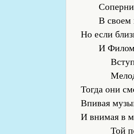
Соперни
В своем
Но если близ
И Филом
Вступ
Мелод
Тогда они см
Впивая музы
И внимая в м
Той п