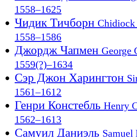
1558–1625
Чидик Тичборн
Chidiock
1558–1586
Джордж Чапмен
George
1559(?)–1634
Сэр Джон Харингтон
Si
1561–1612
Генри Констебль
Henry C
1562–1613
Самуил Даниэль
Samuel 