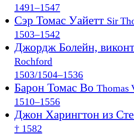
1491–1547
Сэр Томас Уайетт
Sir Th
1503–1542
Джордж Болейн, викон
Rochford
1503/1504–1536
Барон Томас Во
Thomas V
1510–1556
Джон Харингтон из Ст
† 1582