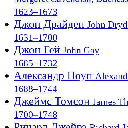
1623–1673
Джон Драйден
John Dryd
1631–1700
Джон Гей
John Gay
1685–1732
Александр Поуп
Alexand
1688–1744
Джеймс Томсон
James T
1700–1748
Ричард Джейго
Richard J