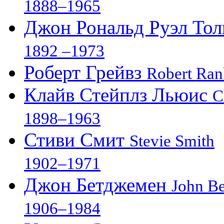
1888–1965
Джон Рональд Руэл То
1892 –1973
Роберт Грейвз
Robert Ran
Клайв Стейплз Льюис
C
1898–1963
Стиви Смит
Stevie Smith
1902–1971
Джон Бетджемен
John B
1906–1984