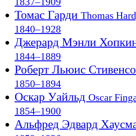
1837–1909
Томас Гарди
Thomas Har
1840–1928
Джерард Мэнли Хопки
1844–1889
Роберт Льюис Стивенс
1850–1894
Оскар Уайльд
Oscar Finga
1854–1900
Альфред Эдвард Хаусм