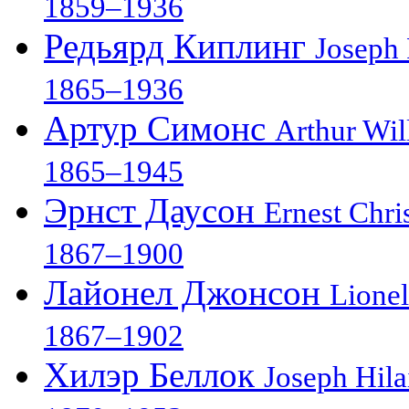
1859–1936
Редьярд Киплинг
Joseph
1865–1936
Артур Симонс
Arthur Wi
1865–1945
Эрнст Даусон
Ernest Chr
1867–1900
Лайонел Джонсон
Lionel
1867–1902
Хилэр Беллок
Joseph Hila