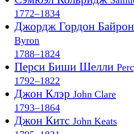
Samue
1772–1834
Джордж Гордон Байро
Byron
1788–1824
Перси Биши Шелли
Perc
1792–1822
Джон Клэр
John Clare
1793–1864
Джон Китс
John Keats