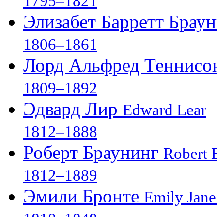
1795–1821
Элизабет Барретт Брау
1806–1861
Лорд Альфред Теннис
1809–1892
Эдвард Лир
Edward Lear
1812–1888
Роберт Браунинг
Robert 
1812–1889
Эмили Бронте
Emily Jane