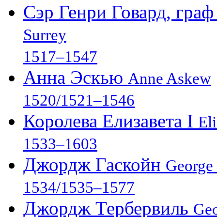
Сэр Генри Говард, гра
Surrey
1517–1547
Анна Эскью
Anne Askew
1520/1521–1546
Королева Елизавета I
El
1533–1603
Джордж Гаскойн
George
1534/1535–1577
Джордж Тербервиль
Geo