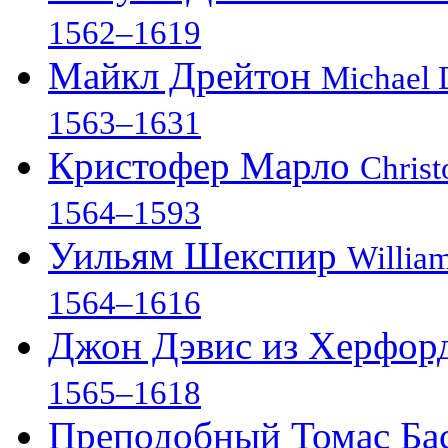
1562–1619
Майкл Дрейтон
Michael 
1563–1631
Кристофер Марло
Chris
1564–1593
Уильям Шекспир
Willia
1564–1616
Джон Дэвис из Херфор
1565–1618
Преподобный Томас Ба