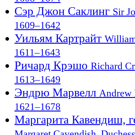
Сэр Джон Саклинг
Sir J
1609–1642
Уильям Картрайт
William
1611–1643
Ричард Крэшо
Richard C
1613–1649
Эндрю Марвелл
Andrew 
1621–1678
Маргарита Кавендиш, г
Margaret Cavendish, Duches