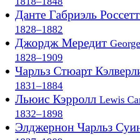
1818–1848
Данте Габриэль Россет
1828–1882
Джордж Мередит
George
1828–1909
Чарльз Стюарт Кэлвер
1831–1884
Льюис Кэрролл
Lewis Car
1832–1898
Элджернон Чарльз Суи