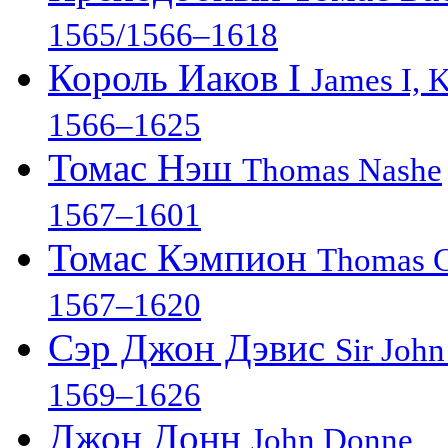
1565/1566–1618
Король Иаков I
James I, 
1566–1625
Томас Нэш
Thomas Nashe
1567–1601
Томас Кэмпион
Thomas 
1567–1620
Сэр Джон Дэвис
Sir John
1569–1626
Джон Донн
John Donne