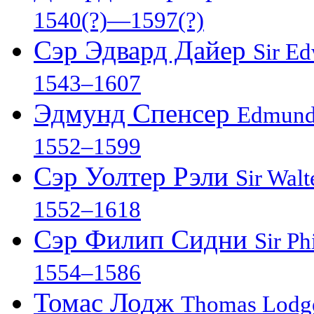
1540(?)—1597(?)
Сэр Эдвард Дайер
Sir E
1543–1607
Эдмунд Спенсер
Edmund
1552–1599
Сэр Уолтер Рэли
Sir Walt
1552–1618
Сэр Филип Сидни
Sir Ph
1554–1586
Томас Лодж
Thomas Lodg