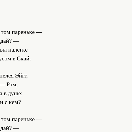
 том пареньке —
гадай? —
лыл налегке
усом в Скай.
нелся Эйгг,
 — Рэм,
а в душе:
 и с кем?
 том пареньке —
гадай? —