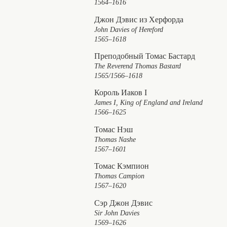
1564–1616
Джон Дэвис из Херфорда
John Davies of Hereford
1565–1618
Преподобный Томас Бастард
The Reverend Thomas Bastard
1565/1566–1618
Король Иаков I
James I, King of England and Ireland
1566–1625
Томас Нэш
Thomas Nashe
1567–1601
Томас Кэмпион
Thomas Campion
1567–1620
Сэр Джон Дэвис
Sir John Davies
1569–1626