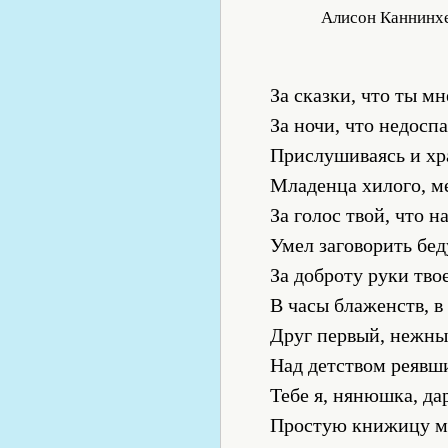
Алисон Каннинх
За сказки, что ты мн
За ночи, что недоспа
Прислушиваясь и хр
Младенца хилого, м
За голос твой, что н
Умел заговорить бед
За доброту руки тво
В часы блаженств, в
Друг первый, нежны
Над детством реявш
Тебе я, нянюшка, д
Простую книжицу м