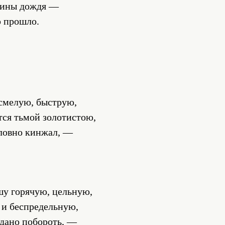
вины дождя —
 прошло.
смелую, быструю,
ятся тьмой золотистою,
ловно кинжал, —
шу горячую, цельную,
и беспредельную,
 дано побороть, —