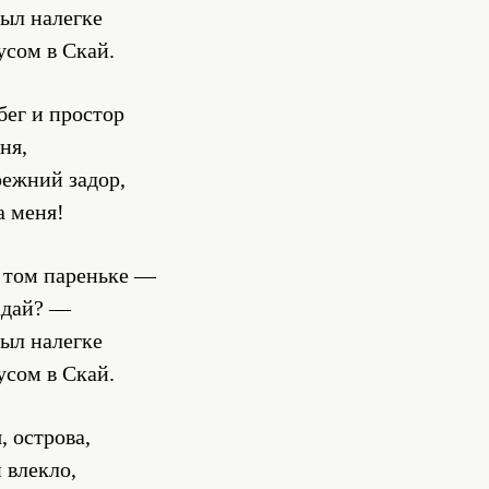
лыл налегке
усом в Скай.
бег и простор
ня,
ежний задор,
а меня!
 том пареньке —
гадай? —
лыл налегке
усом в Скай.
, острова,
и влекло,