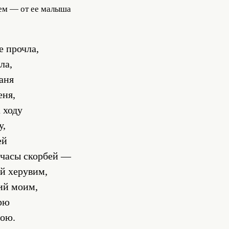
ем — от ее малыша
е прочла,
ла,
аня
еня,
а ходу
у,
ей
 часы скорбей —
й херувим,
ий моим,
арю
ою.