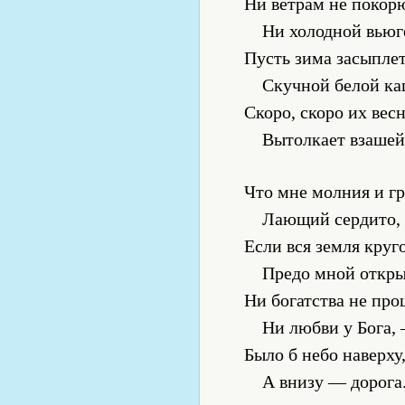
Ни ветрам не покор
Ни холодной вьюг
Пусть зима засыплет
Скучной белой к
Скоро, скоро их вес
Вытолкает взашей
Что мне молния и гр
Лающий сердито,
Если вся земля круг
Предо мной откры
Ни богатства не пр
Ни любви у Бога,
Было б небо наверху
А внизу — дорога