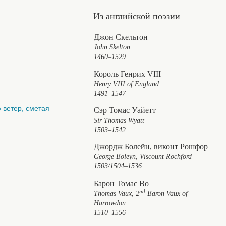
Из английской поэзии
Джон Скельтон
John Skelton
1460–1529
Король Генрих VIII
Henry VIII of England
1491–1547
 ветер, сметая
Сэр Томас Уайетт
Sir Thomas Wyatt
1503–1542
Джордж Болейн, виконт Рошфор
George Boleyn, Viscount Rochford
1503/1504–1536
Барон Томас Во
nd
Thomas Vaux, 2
Baron Vaux of
Harrowdon
1510–1556