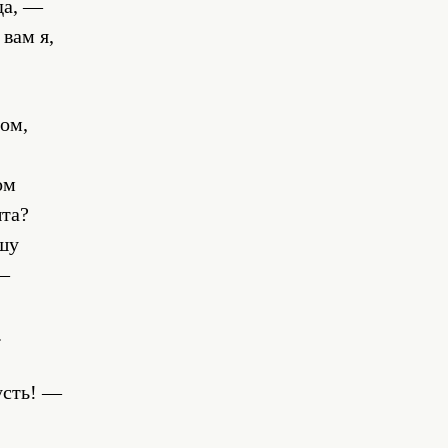
да, —
вам я,
ом,
ом
та?
ошу
 —
,
.
усть! —