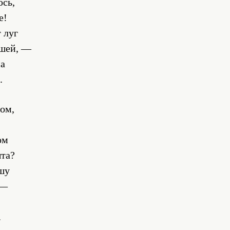
юсь,
е!
 луг
ашей, —
на
.
ом,
ом
та?
ошу
 —
,
.