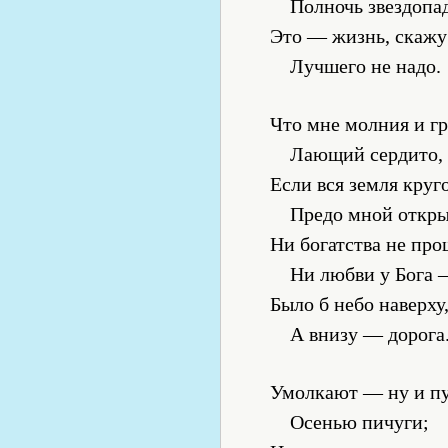
Полночь звездопа
Это — жизнь, скажу 
Лучшего не надо.
Что мне молния и гр
Лающий сердито,
Если вся земля круг
Предо мной откры
Ни богатства не пр
Ни любви у Бога
Было б небо наверху
А внизу — дорога
Умолкают — ну и п
Осенью пичуги;