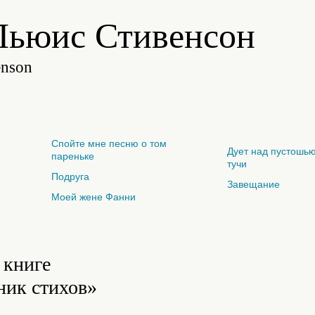
Льюис Стивенсон
enson
Спойте мне песню о том
Дует над пустошью
пареньке
тучи
Подруга
Завещание
Моей жене Фанни
 книге
ник стихов»