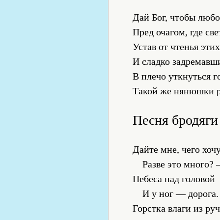
Дай Бог, чтобы люб
Пред очагом, где све
Устав от чтенья этих
И сладко задремавш
В плечо уткнуться г
Такой же нянюшки р
Песня бродяги
Дайте мне, чего хочу
Разве это много?
Небеса над головой
И у ног — дорога.
Горстка влаги из руч