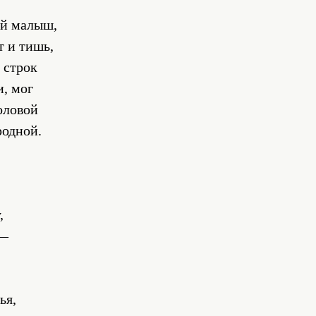
ой малыш,
т и тишь,
 строк
и, мог
оловой
одной.
,
 —
ья,