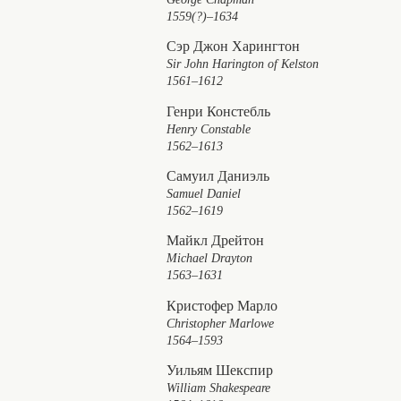
1559(?)–1634
Сэр Джон Харингтон
Sir John Harington of Kelston
1561–1612
Генри Констебль
Henry Constable
1562–1613
Самуил Даниэль
Samuel Daniel
1562–1619
Майкл Дрейтон
Michael Drayton
1563–1631
Кристофер Марло
Christopher Marlowe
1564–1593
Уильям Шекспир
William Shakespeare