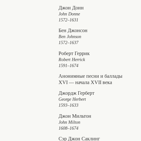
Джон Донн
John Donne
1572–1631
Бен Джонсон
Ben Johnson
1572–1637
Роберт Геррик
Robert Herrick
1591–1674
Анонимные песни и баллады
XVI — начала XVII векa
Джордж Герберт
George Herbert
1593–1633
Джон Мильтон
John Milton
1608–1674
Сэр Джон Саклинг