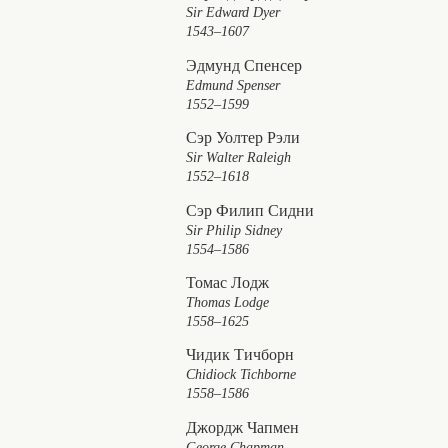
Sir Edward Dyer
1543–1607
Эдмунд Спенсер
Edmund Spenser
1552–1599
Сэр Уолтер Рэли
Sir Walter Raleigh
1552–1618
Сэр Филип Сидни
Sir Philip Sidney
1554–1586
Томас Лодж
Thomas Lodge
1558–1625
Чидик Тичборн
Chidiock Tichborne
1558–1586
Джордж Чапмен
George Chapman