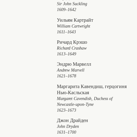
Sir John Suckling
1609–1642
Уильям Картрайт
William Cartwright
1611–1643
Ричард Крэшо
Richard Crashaw
1613–1649
Эндрю Марвелл
Andrew Marvell
1621–1678
Маргарита Кавендиш, герцогиня
Нью-Касльская
Margaret Cavendish, Duchess of
Newcastle-upon-Tyne
1623–1673
Джон Драйден
John Dryden
1631–1700