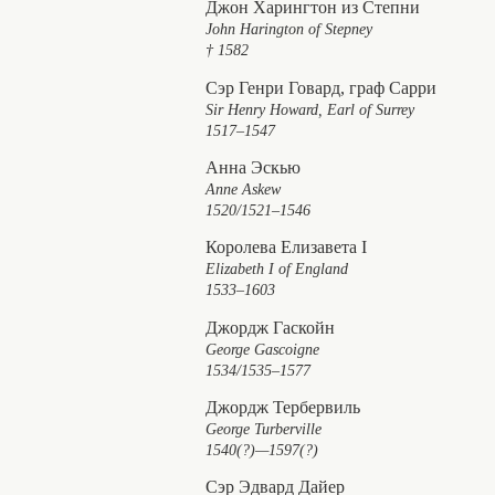
Джон Харингтон из Степни
John Harington of Stepney
† 1582
Сэр Генри Говард, граф Сарри
Sir Henry Howard, Earl of Surrey
1517–1547
Анна Эскью
Anne Askew
1520/1521–1546
Королева Елизавета I
Elizabeth I of England
1533–1603
Джордж Гаскойн
George Gascoigne
1534/1535–1577
Джордж Тербервиль
George Turberville
1540(?)—1597(?)
Сэр Эдвард Дайер